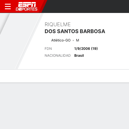
RIQUELME
DOS SANTOS BARBOSA
Atlético-GO
M
FDN
1/9/2006 (19)
NACIONALIDAD
Brasil
Perfil de Jugador
Bio
Noticias
Partidos
Estadísticas
Próximo partido
2026 Brasileiro Serie B