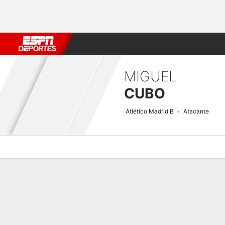
Fútbol
MLB
F. Americano
Básquetbol
WNBA
F1
Boxe
MIGUEL
CUBO
Atlético Madrid B
Atacante
Perfil de Jugador
Bio
Noticias
Partidos
Estadísticas