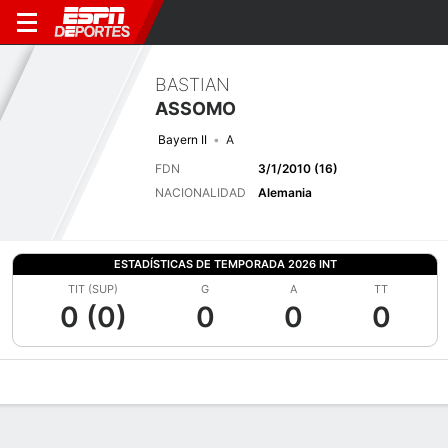
BASTIAN
ASSOMO
Bayern II
A
FDN
3/1/2010 (16)
NACIONALIDAD
Alemania
ESTADÍSTICAS DE TEMPORADA 2026 INT
TIT (SUP)
G
A
TT
0 (0)
0
0
0
Perfil de Jugador
Bio
Noticias
Partidos
Estadísticas