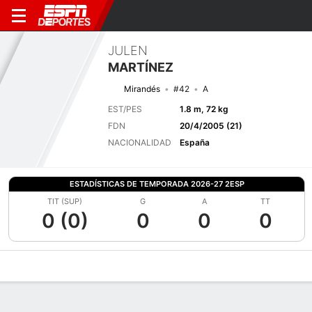
JULEN
MARTÍNEZ
Mirandés
#42
A
EST/PES
1.8 m, 72 kg
FDN
20/4/2005 (21)
NACIONALIDAD
España
ESTADÍSTICAS DE TEMPORADA 2026-27 2ESP
TIT (SUP)
G
A
TT
0 (0)
0
0
0
Perfil de Jugador
Bio
Noticias
Partidos
Estadísticas