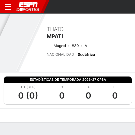
THATO
MPATI
Magesi
#30
A
NACIONALIDAD
Sudáfrica
ESTADÍSTICAS DE TEMPORADA 2026-27 CPSA
TIT (SUP)
G
A
TT
0 (0)
0
0
0
Perfil de Jugador
Bio
Noticias
Partidos
Estadísticas