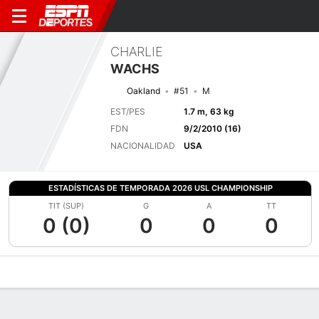
CHARLIE
WACHS
Oakland
#51
M
EST/PES
1.7 m, 63 kg
FDN
9/2/2010 (16)
NACIONALIDAD
USA
ESTADÍSTICAS DE TEMPORADA 2026 USL CHAMPIONSHIP
TIT (SUP)
G
A
TT
0 (0)
0
0
0
Perfil de Jugador
Bio
Noticias
Partidos
Estadísticas