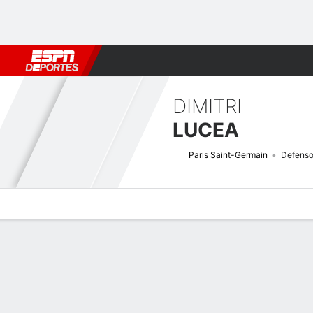
Fútbol
MLB
F. Americano
Básquetbol
WNBA
F1
Boxe
DIMITRI
LUCEA
Paris Saint-Germain
Defenso
Perfil de Jugador
Bio
Noticias
Partidos
Estadísticas