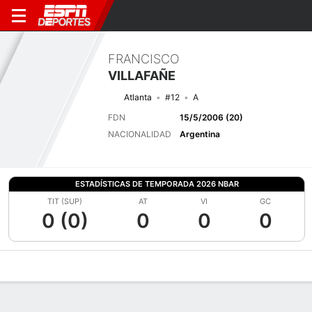
FRANCISCO
VILLAFAÑE
Atlanta
#12
A
FDN
15/5/2006 (20)
NACIONALIDAD
Argentina
ESTADÍSTICAS DE TEMPORADA 2026 NBAR
TIT (SUP)
AT
VI
GC
0 (0)
0
0
0
Perfil de Jugador
Bio
Noticias
Partidos
Estadísticas