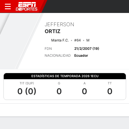
JEFFERSON
ORTIZ
Manta F.C.
#64
M
FDN
21/2/2007 (19)
NACIONALIDAD
Ecuador
ESTADÍSTICAS DE TEMPORADA 2026 1ECU
TIT (SUP)
G
A
TT
0 (0)
0
0
0
Perfil de Jugador
Bio
Noticias
Partidos
Estadísticas