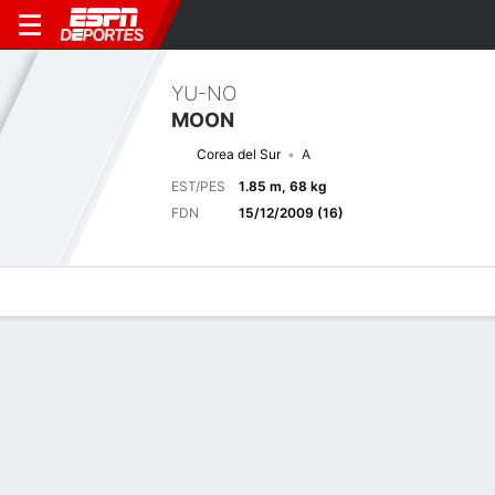
YU-NO
MOON
Corea del Sur
A
EST/PES
1.85 m, 68 kg
FDN
15/12/2009 (16)
Perfil de Jugador
Bio
Noticias
Partidos
Estadísticas
Próximo partido
2026 Copa Mundial Sub-17, Etapa de Grupos