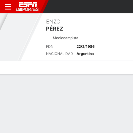
ENZO
PÉREZ
Mediocampista
FDN
22/2/1986
NACIONALIDAD
Argentina
Perfil de Jugador
Bio
Noticias
Partidos
Estadísticas
Resumen
Sin información disponible