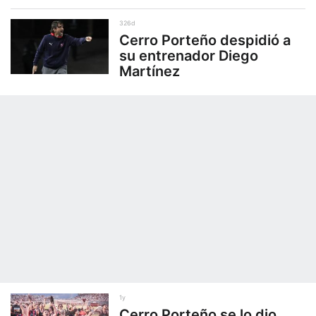
326d
Cerro Porteño despidió a
su entrenador Diego
Martínez
1y
Cerro Porteño se lo dio