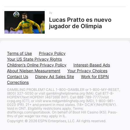
3y
Lucas Pratto es nuevo
jugador de Olimpia
Terms of Use
Privacy Policy
Your US State Privacy Rights
Children's Online Privacy Policy
Interest-Based Ads
About Nielsen Measurement
Your Privacy Choices
Contact Us
Disney Ad Sales Site
Work for ESPN
Corrections
GAMBLING PROBLEM? CALL 1-800-GAMBLER or 1-800-MY-RESET,
(800) 327-5050 or visit gamblinghelplinema.org (MA). Call 877-8-
HOPENY/text HOPENY (467369) (NY). Call 888-789-7777/visit
ccpg.org (CT), or visit www.mdgamblinghelp.org (MD), 1-800-981-
0023 (PR). 21+ and present in most states. (18+ DC/KY/NH/PR/WY).
Void in ONT. Eligibility restrictions apply. Terms:
draftkings.com/sportsbook. On behalf of Boot Hill Casino (KS). Pass-
thru of per wager tax may apply in IL.
Copyright: © 2026 ESPN Enterprises, LLC. All rights reserved.