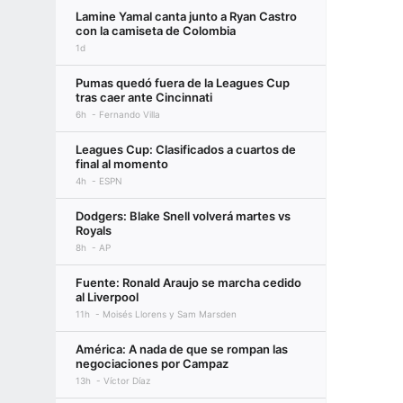
Lamine Yamal canta junto a Ryan Castro
con la camiseta de Colombia
1d
Pumas quedó fuera de la Leagues Cup
tras caer ante Cincinnati
6h
Fernando Villa
Leagues Cup: Clasificados a cuartos de
final al momento
4h
ESPN
Dodgers: Blake Snell volverá martes vs
Royals
8h
AP
Fuente: Ronald Araujo se marcha cedido
al Liverpool
11h
Moisés Llorens y Sam Marsden
América: A nada de que se rompan las
negociaciones por Campaz
13h
Víctor Díaz