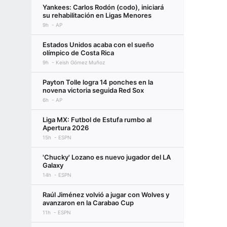
Yankees: Carlos Rodón (codo), iniciará
su rehabilitación en Ligas Menores
9h
AP
Estados Unidos acaba con el sueño
olímpico de Costa Rica
9h
Keish Gómez Muñoz
Payton Tolle logra 14 ponches en la
novena victoria seguida Red Sox
6h
AP
Liga MX: Futbol de Estufa rumbo al
Apertura 2026
15h
ESPN
'Chucky' Lozano es nuevo jugador del LA
Galaxy
14h
ESPN
Raúl Jiménez volvió a jugar con Wolves y
avanzaron en la Carabao Cup
11h
ESPN