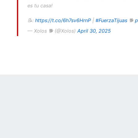
es tu casa!
📝:
https://t.co/6h7sv6HrnP
|
#FuerzaTijuas
🐕
p
— Xolos 🐕 (@Xolos)
April 30, 2025
 Online Privacy Policy
Interest-Based Ads
About Nielsen Measurement
You
Corrections
7-5050 or visit gamblinghelplinema.org (MA). Call 877-8-HOPENY/text HOPE
es. (18+ DC/KY/NH/PR/WY). Void in ONT. Eligibility restrictions apply. Terms: 
wager tax may apply in IL.
Copyright: © 2026 ESPN Enterprises, LLC. All rights reserved.