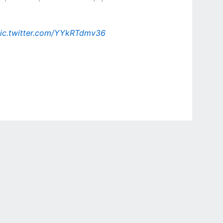
ic.twitter.com/YYkRTdmv36
r Privacy Choices
Contact Us
Disney Ad Sales Site
Work for ESPN
NY (467369) (NY). Call 888-789-7777/visit ccpg.org (CT), or visit
draftkings.com/sportsbook. On behalf of Boot Hill Casino (KS). Pass-thru of per