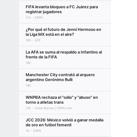
FIFA levanta bloqueo a FC Juárez para
registrar jugadores
11h
ESPN
¿Por qué el futuro de Jenni Hermoso en
la Liga MX está en el aire?
18h
EFE
La AFA se suma al respaldo a Infantino al
frente de la FIFA
18h
Manchester City contrató al arquero
argentino Gerónimo Rulli
19h
WNPBA rechaza el "odio" y "abuso" en
torno a atletas trans
13h
Katie Barnes | ESPN.com
JCC 2026: México volvió a ganar medalla
de oro en futbol femenil
1d
ESPN