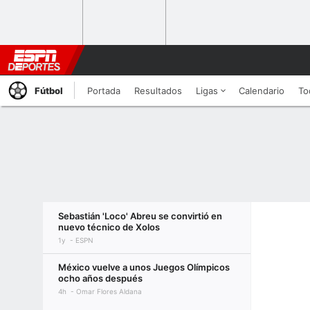
Fútbol
Portada
Resultados
Ligas
Calendario
To
Sebastián 'Loco' Abreu se convirtió en
nuevo técnico de Xolos
1y
ESPN
México vuelve a unos Juegos Olímpicos
ocho años después
4h
Omar Flores Aldana