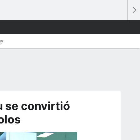
sy
 se convirtió
olos