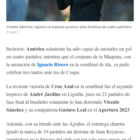
Vicente Sánchez registra un balance positivo ante América de cuatro partidos
Imago7
América
Inclusive,
solamente ha sido capaz de anotarles un gol
en cuatro partidos; mientras que el conjunto de la Máquina, con
Ignacio Rivero
la anotación de
en la semifinal de ida, ya pudo
celebrar tres tantos ante los de Coapa.
Cruz Azul
La reciente victoria de
en la semifinal fue el segundo
André Jardine
tropiezo de
en Liguilla, pues en 22 partidos de
Vicente
fase final al brasileño solamente lo han derrotado
Sánchez
Gustavo Leal
Apertura
2023
y su compatriota
en el
.
Además, con su triunfo ante las Águilas, el estratega charrúa
igualó la marca de 19 partidos sin derrotar de Juan Reynoso,
metiéndose en la historia del club con tan solo unos meses en el