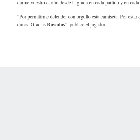
darme vuestro cariño desde la grada en cada partido y en cada 
“Por permitirme defender con orgullo esta camiseta. Por estar
Rayados
duros. Gracias
”, publicó el jugador.
 Online Privacy Policy
Interest-Based Ads
About Nielsen Measurement
You
Corrections
7-5050 or visit gamblinghelplinema.org (MA). Call 877-8-HOPENY/text HOPE
es. (18+ DC/KY/NH/PR/WY). Void in ONT. Eligibility restrictions apply. Terms: 
wager tax may apply in IL.
Copyright: © 2026 ESPN Enterprises, LLC. All rights reserved.