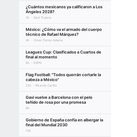
¿Cuántos mexicanos ya calificaron a Los
Ángeles 2028?
2h
Saúl Trujano
México: ¿Cómo va el armado del cuerpo
técnico de Rafael Márquez?
4h
Omar Flores Aldana
Leagues Cup: Clasificados a Cuartos de
final al momento
5h
ESPN
Flag Football: "Todos querrán cortarle la
cabeza a México"
22h
Ricardo Cariño
Gavi vuelve a Barcelona con el pelo
teñido de rosa por una promesa
6h
Gobierno de España confía en albergar la
final del Mundial 2030
10h