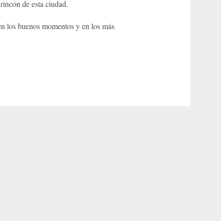
rincón de esta ciudad.
 en los buenos momentos y en los más
r Privacy Choices
Contact Us
Disney Ad Sales Site
Work for ESPN
NY (467369) (NY). Call 888-789-7777/visit ccpg.org (CT), or visit
draftkings.com/sportsbook. On behalf of Boot Hill Casino (KS). Pass-thru of per