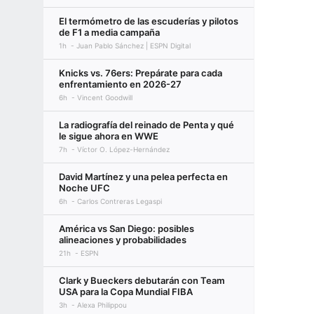
El termómetro de las escuderías y pilotos
de F1 a media campaña
1h
Juan Pablo Sánchez | ESPN Digital
Knicks vs. 76ers: Prepárate para cada
enfrentamiento en 2026-27
6h
Vincent Goodwill
La radiografía del reinado de Penta y qué
le sigue ahora en WWE
7h
Víctor O. López-Hernández
David Martínez y una pelea perfecta en
Noche UFC
6h
Carlos Contreras Legaspi
América vs San Diego: posibles
alineaciones y probabilidades
21h
ESPN
Clark y Bueckers debutarán con Team
USA para la Copa Mundial FIBA
3h
Alexa Philippou