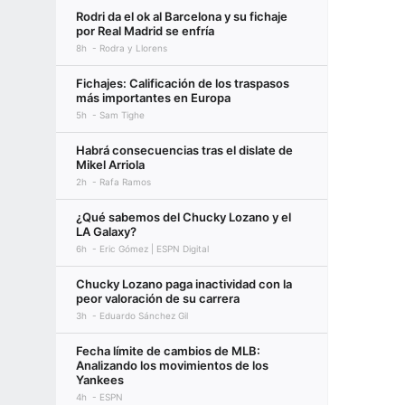
Rodri da el ok al Barcelona y su fichaje
por Real Madrid se enfría
8h
Rodra y Llorens
Fichajes: Calificación de los traspasos
más importantes en Europa
5h
Sam Tighe
Habrá consecuencias tras el dislate de
Mikel Arriola
2h
Rafa Ramos
¿Qué sabemos del Chucky Lozano y el
LA Galaxy?
6h
Eric Gómez | ESPN Digital
Chucky Lozano paga inactividad con la
peor valoración de su carrera
3h
Eduardo Sánchez Gil
Fecha límite de cambios de MLB:
Analizando los movimientos de los
Yankees
4h
ESPN