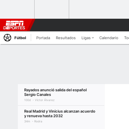
Fútbol
Portada
Resultados
Ligas
Calendario
To
Rayados anunció salida del español
Sergio Canales
100d
Víctor Álvarez
Real Madrid y Vinícius alcanzan acuerdo
y renueva hasta 2032
34m
Rodra