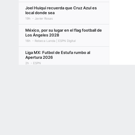
Joel Huiqui recuerda que Cruz Azul es
local donde sea
19h
Javier Rosas
México, por su lugar en el flag football de
Los Ángeles 2028
16h
Rebeca Landa | ESPN Digital
Liga MX: Futbol de Estufa rumbo al
Apertura 2026
2h
ESPN
Terms of Use
Privacy Policy
Your US State Privacy Rights
Children's
América: Brian Rodríguez revela qué
pasó con el Cruzeiro
GAMBLING PROBLEM? CALL 1-800-GAMBLER or 1-800-MY-RESET, (800) 32
18h
ESPN
www.mdgamblinghelp.org (MD), 1-800-981-0023 (PR). 21+ and present in most stat
Gilberto Mora: Claro que quiero ir a
Europa
20h
Víctor Díaz
Centroamericanos: Natalia Escalera, un
reto físico y contra el tiempo
17h
Saúl Trujano