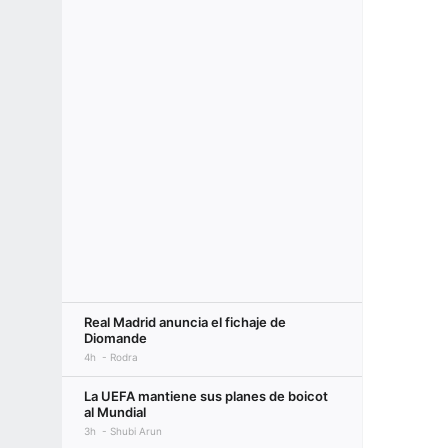
Real Madrid anuncia el fichaje de
Diomande
4h
Rodra
La UEFA mantiene sus planes de boicot
al Mundial
3h
Shubi Arun