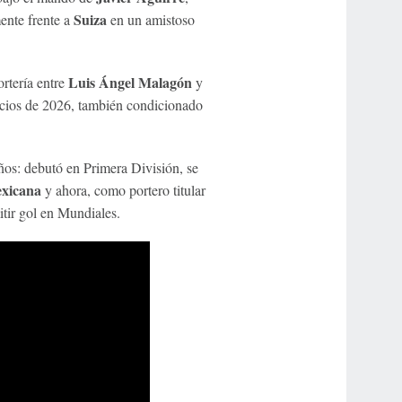
Suiza
ente frente a
en un amistoso
Luis Ángel Malagón
rtería entre
y
icios de 2026, también condicionado
ños: debutó en Primera División, se
exicana
y ahora, como portero titular
itir gol en Mundiales.