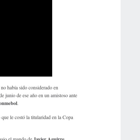
 no había sido considerado en
6 de junio de ese año en un amistoso ante
onmebol
.
que le costó la titularidad en la Copa
Javier Aguirre
 bajo el mando de
,