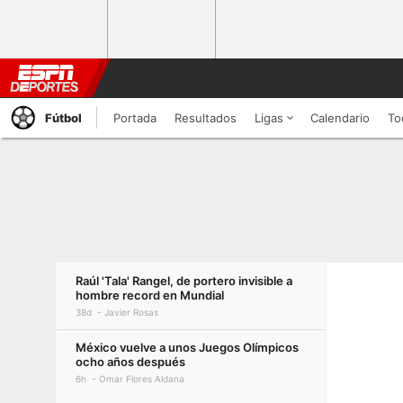
Fútbol
Portada
Resultados
Ligas
Calendario
To
Raúl 'Tala' Rangel, de portero invisible a
hombre record en Mundial
38d
Javier Rosas
México vuelve a unos Juegos Olímpicos
ocho años después
6h
Omar Flores Aldana