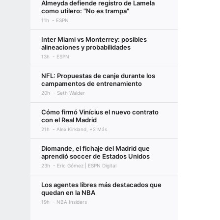
Almeyda defiende registro de Lamela
como utilero: "No es trampa"
11h
ESPN
Inter Miami vs Monterrey: posibles
alineaciones y probabilidades
13h
ESPN
NFL: Propuestas de canje durante los
campamentos de entrenamiento
20h
Seth Walder
Cómo firmó Vinícius el nuevo contrato
con el Real Madrid
21h
Alex Kirkland, +2 Más
Diomande, el fichaje del Madrid que
aprendió soccer de Estados Unidos
23h
Eric Gómez | ESPN Digital
Los agentes libres más destacados que
quedan en la NBA
19h
NBA Insiders