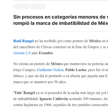
Sin procesos en categorías menores de s
rompió la marca de imbatibilidad de Mé
Raúl Rangel
México
no ha recibido gol como portero de
en 
del cancerbero de Chivas comenzó en la Fase de Grupos y se m
Ecuador
victoria 2-0
ante
.
México
No existía un portero de
que mantuviera su portería sin
Pablo Larios
Jorge Campos,
Guillermo Ochoa
,
, pero fue el
C
Jalisco, y que un día le prometió a su abuela que jugaría una
marca que se mantuvo por 56 años.
'Tala' Rangel
ya es el poseedor de la racha más larga sin gol
Ignacio Calderón
de imbatibilidad.
acumuló 309 minutos, desd
contra Inglaterra en 1966, seguidos de tres partidos consecutiv