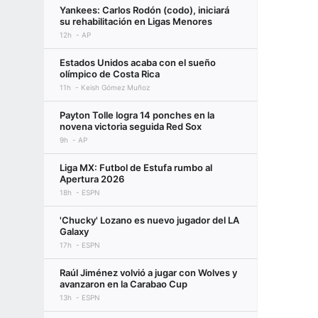
Yankees: Carlos Rodón (codo), iniciará
su rehabilitación en Ligas Menores
12h
AP
Estados Unidos acaba con el sueño
olímpico de Costa Rica
11h
Keish Gómez Muñoz
Payton Tolle logra 14 ponches en la
novena victoria seguida Red Sox
9h
AP
Liga MX: Futbol de Estufa rumbo al
Apertura 2026
18h
ESPN
'Chucky' Lozano es nuevo jugador del LA
Galaxy
17h
ESPN
Raúl Jiménez volvió a jugar con Wolves y
avanzaron en la Carabao Cup
13h
ESPN