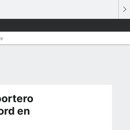
sy
portero
ord en