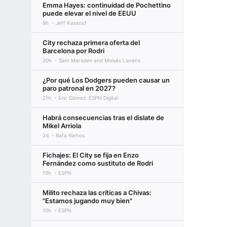
Emma Hayes: continuidad de Pochettino
puede elevar el nivel de EEUU
9h
Jeff Kassouf
City rechaza primera oferta del
Barcelona por Rodri
20h
Sam Marsden and Moisés Llorens
¿Por qué Los Dodgers pueden causar un
paro patronal en 2027?
21h
Eric Gómez, ESPN Digital
Habrá consecuencias tras el dislate de
Mikel Arriola
2d
Rafa Ramos
Fichajes: El City se fija en Enzo
Fernández como sustituto de Rodri
19h
ESPN
Milito rechaza las críticas a Chivas:
"Estamos jugando muy bien"
10h
ESPN