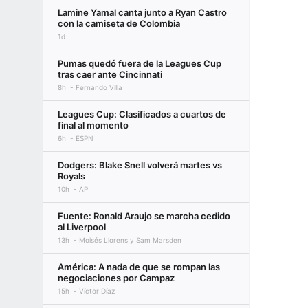
Lamine Yamal canta junto a Ryan Castro
con la camiseta de Colombia
1d
Pumas quedó fuera de la Leagues Cup
tras caer ante Cincinnati
8h
Fernando Villa
Leagues Cup: Clasificados a cuartos de
final al momento
6h
ESPN
Dodgers: Blake Snell volverá martes vs
Royals
10h
AP
Fuente: Ronald Araujo se marcha cedido
al Liverpool
13h
Moisés Llorens y Sam Marsden
América: A nada de que se rompan las
negociaciones por Campaz
15h
Víctor Díaz