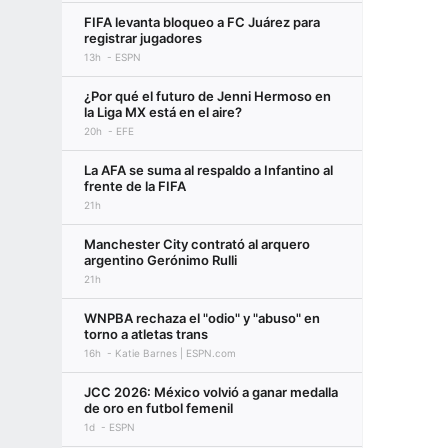
FIFA levanta bloqueo a FC Juárez para
registrar jugadores
13h
ESPN
¿Por qué el futuro de Jenni Hermoso en
la Liga MX está en el aire?
20h
EFE
La AFA se suma al respaldo a Infantino al
frente de la FIFA
21h
Manchester City contrató al arquero
argentino Gerónimo Rulli
21h
WNPBA rechaza el "odio" y "abuso" en
torno a atletas trans
16h
Katie Barnes | ESPN.com
JCC 2026: México volvió a ganar medalla
de oro en futbol femenil
1d
ESPN