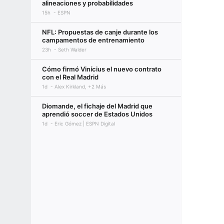
alineaciones y probabilidades
15h
ESPN
NFL: Propuestas de canje durante los
campamentos de entrenamiento
23h
Seth Walder
Cómo firmó Vinícius el nuevo contrato
con el Real Madrid
1d
Alex Kirkland, +2 Más
Diomande, el fichaje del Madrid que
aprendió soccer de Estados Unidos
1d
Eric Gómez | ESPN Digital