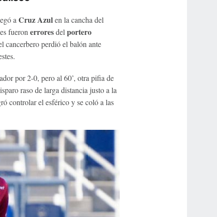
Cruz Azul
legó a
en la cancha del
errores
portero
les fueron
del
el cancerbero perdió el balón ante
estes.
or por 2-0, pero al 60’, otra pifia de
sparo raso de larga distancia justo a la
ó controlar el esférico y se coló a las