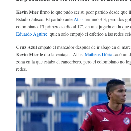
Kevin Mier
firmó lo que pudo ser su peor partido desde que l
Estadio Jalisco. El partido ante
Atlas
terminó 3-3, pero dos go
colombiano. El primero se dio al 17’, en una jugada en la que 
Eduardo Aguirre
, quien solo empujó el esférico a las redes cel
Cruz Azul
empató el marcador después de ir abajo en el marcad
Kevin Mier
le dio la ventaja a Atlas.
Matheus Dória
sacó un di
zona en la que estaba el cancerbero, pero el colombiano no logr
redes.