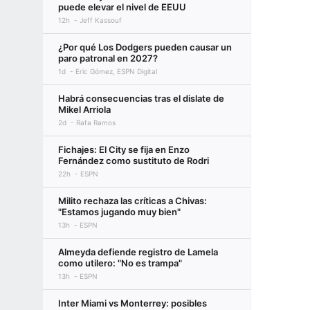
puede elevar el nivel de EEUU
12h
Jeff Kassouf
¿Por qué Los Dodgers pueden causar un
paro patronal en 2027?
1d
Eric Gómez, ESPN Digital
Habrá consecuencias tras el dislate de
Mikel Arriola
2d
Rafa Ramos
Fichajes: El City se fija en Enzo
Fernández como sustituto de Rodri
22h
ESPN
Milito rechaza las críticas a Chivas:
"Estamos jugando muy bien"
13h
ESPN
Almeyda defiende registro de Lamela
como utilero: "No es trampa"
13h
ESPN
Inter Miami vs Monterrey: posibles