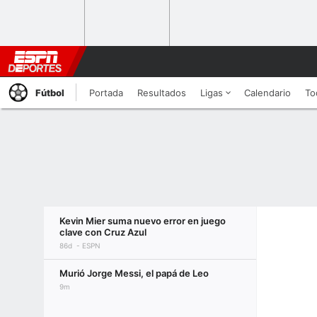
Fútbol
Portada
Resultados
Ligas
Calendario
To
Kevin Mier suma nuevo error en juego
clave con Cruz Azul
86d
ESPN
Murió Jorge Messi, el papá de Leo
9m