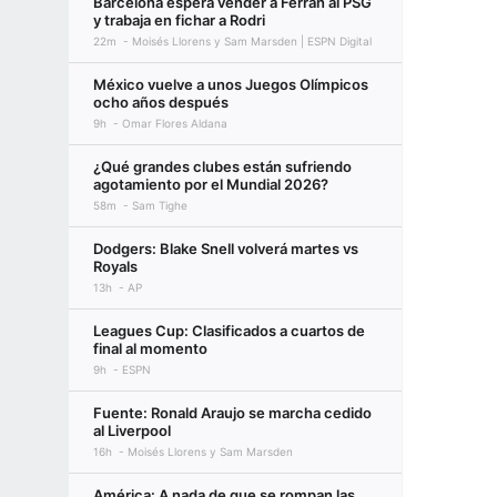
Barcelona espera vender a Ferran al PSG
y trabaja en fichar a Rodri
22m
Moisés Llorens y Sam Marsden | ESPN Digital
México vuelve a unos Juegos Olímpicos
ocho años después
9h
Omar Flores Aldana
¿Qué grandes clubes están sufriendo
agotamiento por el Mundial 2026?
58m
Sam Tighe
Dodgers: Blake Snell volverá martes vs
Royals
13h
AP
Leagues Cup: Clasificados a cuartos de
final al momento
9h
ESPN
Fuente: Ronald Araujo se marcha cedido
al Liverpool
16h
Moisés Llorens y Sam Marsden
América: A nada de que se rompan las