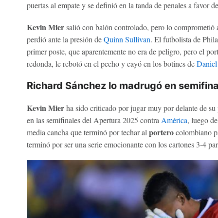
puertas al empate y se definió en la tanda de penales a favor d
Kevin Mier
salió con balón controlado, pero lo comprometió a
perdió ante la presión de
Quinn Sullivan
. El futbolista de Phi
primer poste, que aparentemente no era de peligro, pero el por
redonda, le rebotó en el pecho y cayó en los botines de
Daniel
Richard Sánchez lo madrugó en semifina
Kevin Mier
ha sido criticado por jugar muy por delante de su p
en las semifinales del Apertura 2025 contra
América
, luego d
portero
media cancha que terminó por techar al
colombiano pa
terminó por ser una serie emocionante con los cartones 3-4 par