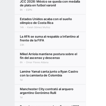
JCC 2026: México se queda con medalla
de plata en futbol varonil
9h
ESPN
Estados Unidos acaba con el sueño
olímpico de Costa Rica
14h
Keish Gómez Muñoz
La AFA se suma al respaldo a Infantino al
frente de la FIFA
23h
Mikel Arriola mantiene postura sobre el
fin del ascenso y descenso
6h
Omar Flores Aldana
Lamine Yamal canta junto a Ryan Castro
con la camiseta de Colombia
1d
Manchester City contrató al arquero
argentino Gerónimo Rulli
1d