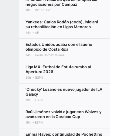
negociaciones por Campaz
18h
Víctor Díaz
Yankees: Carlos Rodón (codo), iniciará
su rehabilitación en Ligas Menores
14h
AP
Estados Unidos acaba con el sueño
olímpico de Costa Rica
14h
Keish Gómez Muñoz
Liga MX: Futbol de Estufa rumbo al
Apertura 2026
20h
ESPN
'Chucky' Lozano es nuevo jugador del LA
Galaxy
19h
ESPN
Raúl Jiménez volvió a jugar con Wolves y
avanzaron en la Carabao Cup
16h
ESPN
Emma Hayes: continuidad de Pochettino