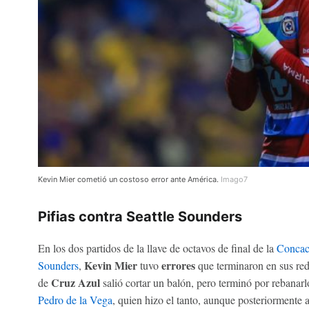
Kevin Mier cometió un costoso error ante América.
Imago7
Pifias contra Seattle Sounders
En los dos partidos de la llave de octavos de final de la
Concac
Kevin Mier
errores
Sounders
,
tuvo
que terminaron en sus rede
Cruz Azul
de
salió cortar un balón, pero terminó por rebanarlo
Pedro de la Vega
, quien hizo el tanto, aunque posteriormente 