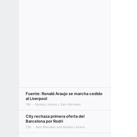
Fuente: Ronald Araujo se marcha cedido
al Liverpool
16h
Moisés Llorens y Sam Marsden
City rechaza primera oferta del
Barcelona por Rodri
23h
Sam Marsden and Moisés Llorens