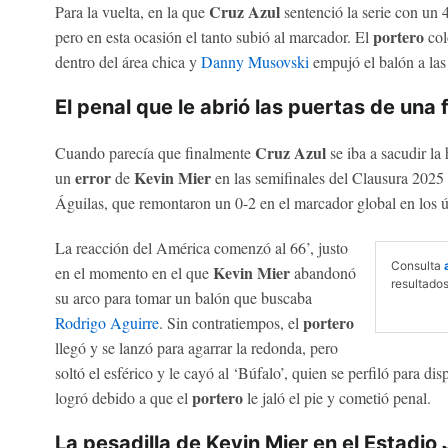
Cruz Azul
Para la vuelta, en la que
sentenció la serie con un 
portero
pero en esta ocasión el tanto subió al marcador. El
col
dentro del área chica y
Danny Musovski
empujó el balón a las 
El penal que le abrió las puertas de una 
Cruz Azul
Cuando parecía que finalmente
se iba a sacudir la
error
Kevin Mier
un
de
en las semifinales del Clausura 2025 le
Águilas, que remontaron un 0-2 en el marcador global en los 
La reacción del América comenzó al 66’, justo
Consulta
Kevin Mier
en el momento en el que
abandonó
resultados
su arco para tomar un balón que buscaba
portero
Rodrigo Aguirre
. Sin contratiempos, el
llegó y se lanzó para agarrar la redonda, pero
soltó el esférico y le cayó al ‘Búfalo’, quien se perfiló para dis
portero
logró debido a que el
le jaló el pie y cometió penal.
La pesadilla de Kevin Mier en el Estadio 