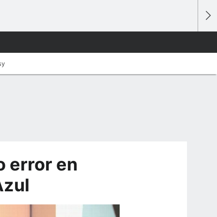
sy
 error en
Azul