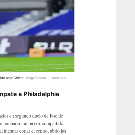
rtido ante Chivas
Imago7/ Manlio Contreras
mpate a Philadelphia
cador en segundo duelo de fase de
error
Sin embargo, un
compartido,
l intentar cortar el centro, abrió las