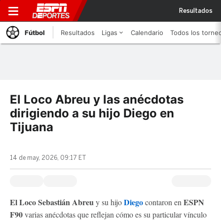
Resultados
Fútbol
Resultados
Ligas
Calendario
Todos los torne
El Loco Abreu y las anécdotas
dirigiendo a su hijo Diego en
Tijuana
14 de may, 2026, 09:17 ET
El Loco Sebastián Abreu
Diego
ESPN
y su hijo
contaron en
F90
varias anécdotas que reflejan cómo es su particular vínculo