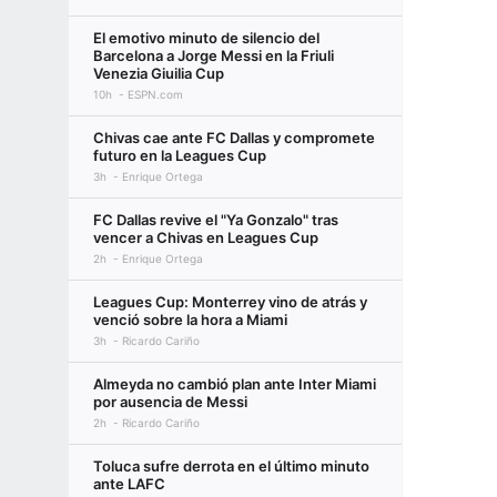
El emotivo minuto de silencio del
Barcelona a Jorge Messi en la Friuli
Venezia Giuilia Cup
10h
ESPN.com
Chivas cae ante FC Dallas y compromete
futuro en la Leagues Cup
3h
Enrique Ortega
FC Dallas revive el "Ya Gonzalo" tras
vencer a Chivas en Leagues Cup
2h
Enrique Ortega
Leagues Cup: Monterrey vino de atrás y
venció sobre la hora a Miami
3h
Ricardo Cariño
Almeyda no cambió plan ante Inter Miami
por ausencia de Messi
2h
Ricardo Cariño
Toluca sufre derrota en el último minuto
ante LAFC