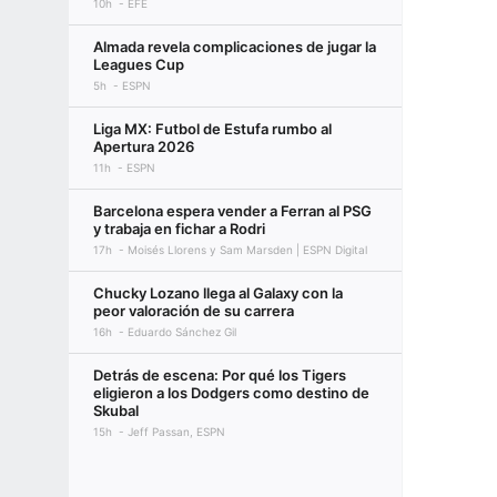
10h
EFE
Almada revela complicaciones de jugar la
Leagues Cup
5h
ESPN
Liga MX: Futbol de Estufa rumbo al
Apertura 2026
11h
ESPN
Barcelona espera vender a Ferran al PSG
y trabaja en fichar a Rodri
17h
Moisés Llorens y Sam Marsden | ESPN Digital
Chucky Lozano llega al Galaxy con la
peor valoración de su carrera
16h
Eduardo Sánchez Gil
Detrás de escena: Por qué los Tigers
eligieron a los Dodgers como destino de
Skubal
15h
Jeff Passan, ESPN