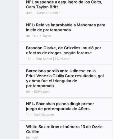
NFL suspende a esquinero de los Colts,
Cam Taylor-Britt
34m
Stephen Holder
NFL: Reid ve improbable a Mahomes para
inicio de pretemporada
4h
Nate Taylor
Brandon Clarke, de Grizzlies, murió por
efectos de drogas, según forense
16h
Tom Schad | ESPN.com
Barcelona perdió ante Udinese en la
Friuli Venezia Giuilia Cup: resultados, gol
y cómo fue el triangular de
pretemporada
8h
ESPN.com
NFL: Shanahan planea dirigir primer
juego de pretemporada de 49ers
1h
Nick Wagoner
White Sox retiran el número 13 de Ozzie
Guillén
5h
AP