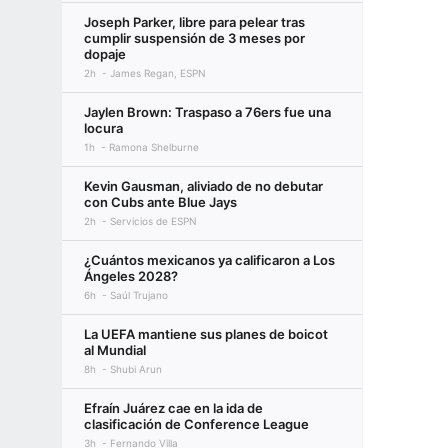
Joseph Parker, libre para pelear tras
cumplir suspensión de 3 meses por
dopaje
2h
James Regan, ESPN
Jaylen Brown: Traspaso a 76ers fue una
locura
1h
Ramona Shelburne
Kevin Gausman, aliviado de no debutar
con Cubs ante Blue Jays
2h
Servicios de ESPN
¿Cuántos mexicanos ya calificaron a Los
Ángeles 2028?
6h
Saúl Trujano
La UEFA mantiene sus planes de boicot
al Mundial
8h
Shubi Arun
Efraín Juárez cae en la ida de
clasificación de Conference League
3h
Fernando Villa