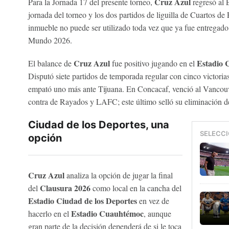
Cruz Azul
Para la Jornada 17 del presente torneo,
regresó al E
jornada del torneo y los dos partidos de liguilla de Cuartos de 
inmueble no puede ser utilizado toda vez que ya fue entregad
Mundo 2026.
Cruz Azul
Estadio 
El balance de
fue positivo jugando en el
Disputó siete partidos de temporada regular con cinco victoria
empató uno más ante Tijuana. En Concacaf, venció al Vancou
contra de Rayados y LAFC; este último selló su eliminación de
Ciudad de los Deportes, una
SELECCI
opción
Cruz Azul
analiza la opción de jugar la final
Clausura 2026
del
como local en la cancha del
Estadio Ciudad de los Deportes
en vez de
Estadio Cuauhtémoc
hacerlo en el
, aunque
gran parte de la decisión dependerá de si le toca