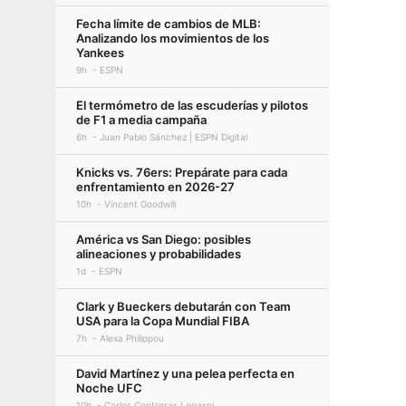
Fecha límite de cambios de MLB:
Analizando los movimientos de los
Yankees
9h
ESPN
El termómetro de las escuderías y pilotos
de F1 a media campaña
6h
Juan Pablo Sánchez | ESPN Digital
Knicks vs. 76ers: Prepárate para cada
enfrentamiento en 2026-27
10h
Vincent Goodwill
América vs San Diego: posibles
alineaciones y probabilidades
1d
ESPN
Clark y Bueckers debutarán con Team
USA para la Copa Mundial FIBA
7h
Alexa Philippou
David Martínez y una pelea perfecta en
Noche UFC
10h
Carlos Contreras Legaspi