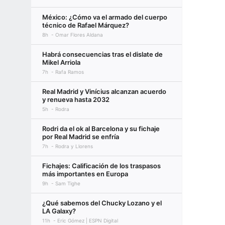
México: ¿Cómo va el armado del cuerpo
técnico de Rafael Márquez?
8h
Omar Flores Aldana
Habrá consecuencias tras el dislate de
Mikel Arriola
7h
Rafa Ramos
Real Madrid y Vinícius alcanzan acuerdo
y renueva hasta 2032
5h
Rodra
Rodri da el ok al Barcelona y su fichaje
por Real Madrid se enfría
7h
Rodra y Llorens
Fichajes: Calificación de los traspasos
más importantes en Europa
9h
Sam Tighe
¿Qué sabemos del Chucky Lozano y el
LA Galaxy?
11h
Eric Gómez | ESPN Digital