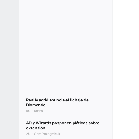
Real Madrid anuncia el fichaje de
Diomande
9h
Rodra
AD y Wizards posponen pláticas sobre
extensión
2h
Ohm Youngmisuk