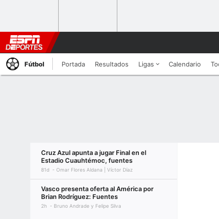
Fútbol
Portada
Resultados
Ligas
Calendario
To
Cruz Azul apunta a jugar Final en el
Estadio Cuauhtémoc, fuentes
81d
Omar Flores Aldana | Víctor Díaz
Vasco presenta oferta al América por
Brian Rodríguez: Fuentes
2h
Bruno Andrade y Felipe Silva