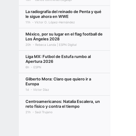
La radiografía del reinado de Penta y qué
le sigue ahora en WWE
11h
Víctor O. López-Hernández
México, por su lugar en el flag football de
Los Ángeles 2028
20h
Rebeca Landa | ESPN Digital
Liga MX: Futbol de Estufa rumbo al
Apertura 2026
6h
ESPN
Gilberto Mora: Claro que quiero ir a
Europa
1d
Víctor Díaz
Centroamericanos: Natalia Escalera, un
reto físico y contra el tiempo
21h
Saúl Trujano