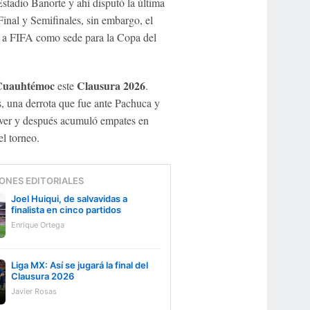
stadio Banorte y ahí disputó la última
Final y Semifinales, sin embargo, el
o a FIFA como sede para la Copa del
Cuauhtémoc
Clausura 2026
este
.
s, una derrota que fue ante Pachuca y
ver y después acumuló empates en
l torneo.
ONES EDITORIALES
Joel Huiqui, de salvavidas a
finalista en cinco partidos
Enrique Ortega
Liga MX: Así se jugará la final del
Clausura 2026
Javier Rosas