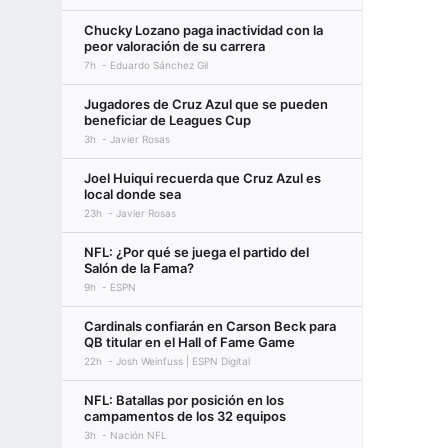
Chucky Lozano paga inactividad con la
peor valoración de su carrera
7h
Eduardo Sánchez Gil
Jugadores de Cruz Azul que se pueden
beneficiar de Leagues Cup
3h
Javier Rosas
Joel Huiqui recuerda que Cruz Azul es
local donde sea
23h
Javier Rosas
NFL: ¿Por qué se juega el partido del
Salón de la Fama?
9h
ESPN
Cardinals confiarán en Carson Beck para
QB titular en el Hall of Fame Game
22h
Josh Weinfuss | ESPN Digital
NFL: Batallas por posición en los
campamentos de los 32 equipos
3h
Nación NFL