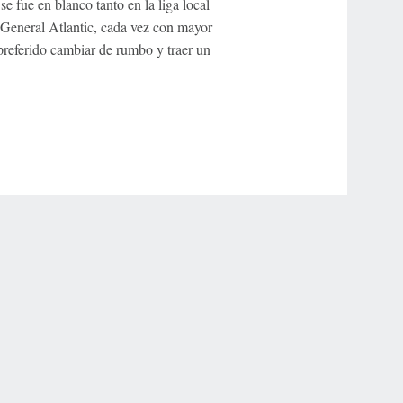
se fue en blanco tanto en la liga local
o General Atlantic, cada vez con mayor
 preferido cambiar de rumbo y traer un
r Privacy Choices
Contact Us
Disney Ad Sales Site
Work for ESPN
NY (467369) (NY). Call 888-789-7777/visit ccpg.org (CT), or visit
draftkings.com/sportsbook. On behalf of Boot Hill Casino (KS). Pass-thru of per