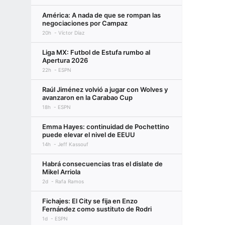
América: A nada de que se rompan las
negociaciones por Campaz
20h
Víctor Díaz
Liga MX: Futbol de Estufa rumbo al
Apertura 2026
22h
ESPN
Raúl Jiménez volvió a jugar con Wolves y
avanzaron en la Carabao Cup
18h
ESPN
Emma Hayes: continuidad de Pochettino
puede elevar el nivel de EEUU
14h
Jeff Kassouf
Habrá consecuencias tras el dislate de
Mikel Arriola
2d
Rafa Ramos
Fichajes: El City se fija en Enzo
Fernández como sustituto de Rodri
1d
ESPN