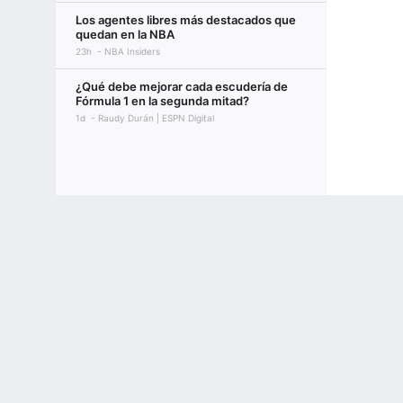
Los agentes libres más destacados que
quedan en la NBA
23h
NBA Insiders
¿Qué debe mejorar cada escudería de
Fórmula 1 en la segunda mitad?
1d
Raudy Durán | ESPN Digital
Terms of Use
Privacy Policy
Your US State Privacy Rights
Children's
GAMBLING PROBLEM? CALL 1-800-GAMBLER or 1-800-MY-RESET, (800) 32
www.mdgamblinghelp.org (MD), 1-800-981-0023 (PR). 21+ and present in most stat