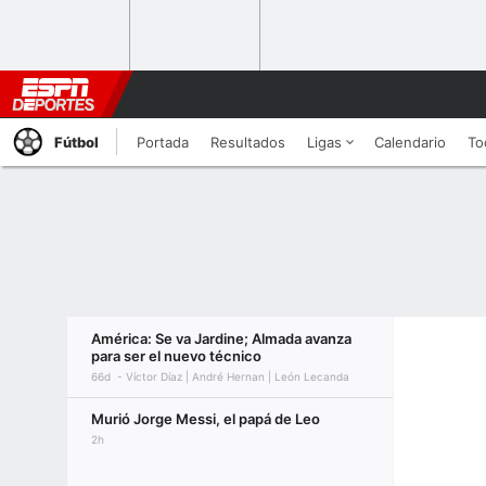
Fútbol
Portada
Resultados
Ligas
Calendario
To
América: Se va Jardine; Almada avanza
para ser el nuevo técnico
66d
Víctor Díaz | André Hernan | León Lecanda
Murió Jorge Messi, el papá de Leo
2h