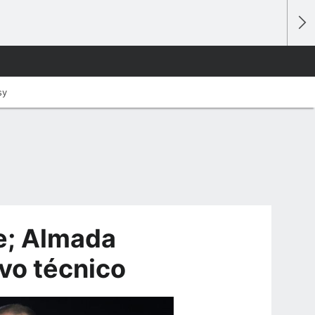
sy
e; Almada
vo técnico