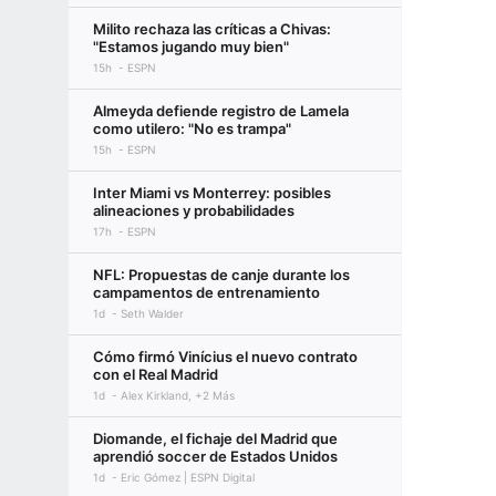
Milito rechaza las críticas a Chivas:
"Estamos jugando muy bien"
15h
ESPN
Almeyda defiende registro de Lamela
como utilero: "No es trampa"
15h
ESPN
Inter Miami vs Monterrey: posibles
alineaciones y probabilidades
17h
ESPN
NFL: Propuestas de canje durante los
campamentos de entrenamiento
1d
Seth Walder
Cómo firmó Vinícius el nuevo contrato
con el Real Madrid
1d
Alex Kirkland, +2 Más
Diomande, el fichaje del Madrid que
aprendió soccer de Estados Unidos
1d
Eric Gómez | ESPN Digital