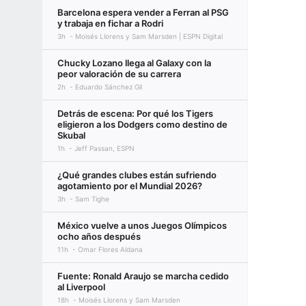
Barcelona espera vender a Ferran al PSG
y trabaja en fichar a Rodri
3h
Moisés Llorens y Sam Marsden | ESPN Digital
Chucky Lozano llega al Galaxy con la
peor valoración de su carrera
2h
Eduardo Sánchez Gil
Detrás de escena: Por qué los Tigers
eligieron a los Dodgers como destino de
Skubal
1h
Jeff Passan, ESPN
¿Qué grandes clubes están sufriendo
agotamiento por el Mundial 2026?
3h
Sam Tighe
México vuelve a unos Juegos Olímpicos
ocho años después
11h
Omar Flores Aldana
Fuente: Ronald Araujo se marcha cedido
al Liverpool
18h
Moisés Llorens y Sam Marsden