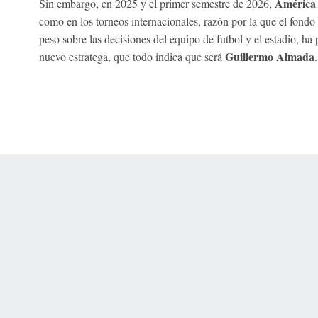
América
Sin embargo, en 2025 y el primer semestre de 2026,
como en los torneos internacionales, razón por la que el fond
peso sobre las decisiones del equipo de futbol y el estadio, ha
Guillermo Almada
nuevo estratega, que todo indica que será
.
 Online Privacy Policy
Interest-Based Ads
About Nielsen Measurement
You
Corrections
7-5050 or visit gamblinghelplinema.org (MA). Call 877-8-HOPENY/text HOPE
es. (18+ DC/KY/NH/PR/WY). Void in ONT. Eligibility restrictions apply. Terms: 
wager tax may apply in IL.
Copyright: © 2026 ESPN Enterprises, LLC. All rights reserved.