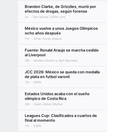
Brandon Clarke, de Grizzlies, murió por
efectos de drogas, según forense
2h
Tom Schad | ESPN.com
México vuelve a unos Juegos Olímpicos
ocho años después
11h
Omar Flores Aldana
Fuente: Ronald Araujo se marcha cedido
al Liverpool
18h
Moisés Llorens y Sam Marsden
JCC 2026: México se queda con medalla
de plata en futbol varonil
11h
ESPN
Estados Unidos acaba con el sueño
olímpico de Costa Rica
16h
Keish Gómez Muñoz
Leagues Cup: Clasificados a cuartos de
final al momento
11h
ESPN