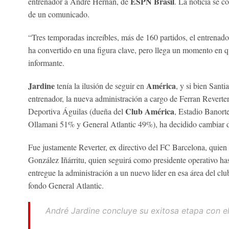
ESPN Brasil
entrenador a André Hernan, de
. La noticia se c
de un comunicado.
“Tres temporadas increíbles, más de 160 partidos, el entrenador
ha convertido en una figura clave, pero llega un momento en qu
informante.
Jardine
América
tenía la ilusión de seguir en
, y si bien Sant
entrenador, la nueva administración a cargo de Ferran Reverter
Club América
Deportiva Águilas (dueña del
, Estadio Banort
Ollamani 51% y General Atlantic 49%), ha decidido cambiar d
Fue justamente Reverter, ex directivo del FC Barcelona, quien 
González Iñárritu, quien seguirá como presidente operativo ha
entregue la administración a un nuevo líder en esa área del c
fondo General Atlantic.
André Jardine concluye su exitosa etapa con e