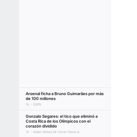
Arsenal ficha a Bruno Guimarães por más
de 100 millones
1h
ESPN
Gonzalo Segares: el tico que eliminó a
Costa Rica de los Olímpicos con el
corazón dividido
1h
Keish Gómez M l Omar Flores A