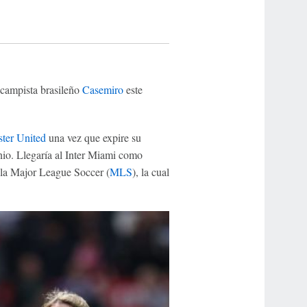
rocampista brasileño
Casemiro
este
ter United
una vez que expire su
io. Llegaría al Inter Miami como
e la Major League Soccer (
MLS
), la cual