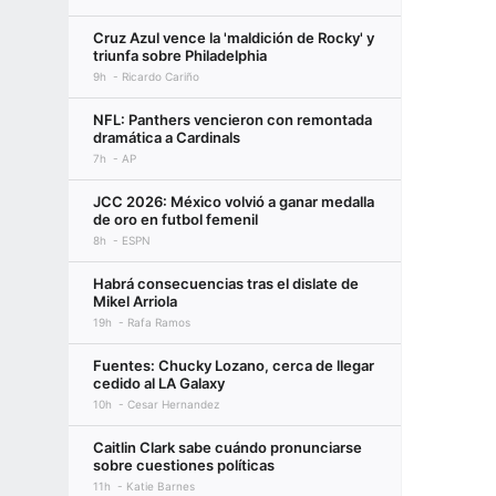
Cruz Azul vence la 'maldición de Rocky' y
triunfa sobre Philadelphia
9h
Ricardo Cariño
NFL: Panthers vencieron con remontada
dramática a Cardinals
7h
AP
JCC 2026: México volvió a ganar medalla
de oro en futbol femenil
8h
ESPN
Habrá consecuencias tras el dislate de
Mikel Arriola
19h
Rafa Ramos
Fuentes: Chucky Lozano, cerca de llegar
cedido al LA Galaxy
10h
Cesar Hernandez
Caitlin Clark sabe cuándo pronunciarse
sobre cuestiones políticas
11h
Katie Barnes