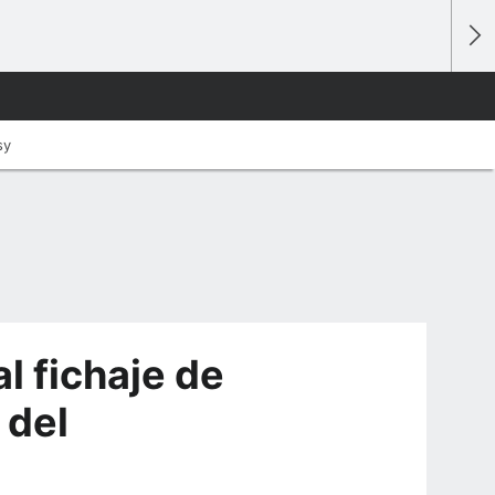
sy
l fichaje de
 del