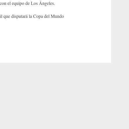
 con el equipo de Los Ángeles.
sil que disputará la Copa del Mundo
r Privacy Choices
Contact Us
Disney Ad Sales Site
Work for ESPN
NY (467369) (NY). Call 888-789-7777/visit ccpg.org (CT), or visit
draftkings.com/sportsbook. On behalf of Boot Hill Casino (KS). Pass-thru of per