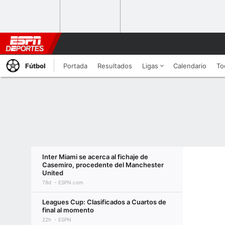
Fútbol
Portada
Resultados
Ligas
Calendario
To
Inter Miami se acerca al fichaje de
Casemiro, procedente del Manchester
United
78d
ESPN.com
Leagues Cup: Clasificados a Cuartos de
final al momento
22h
ESPN