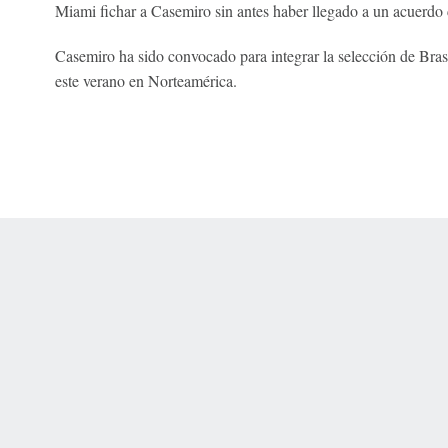
Miami fichar a Casemiro sin antes haber llegado a un acuerdo
Casemiro ha sido convocado para integrar la selección de Bra
este verano en Norteamérica.
 Online Privacy Policy
Interest-Based Ads
About Nielsen Measurement
You
Corrections
7-5050 or visit gamblinghelplinema.org (MA). Call 877-8-HOPENY/text HOPE
es. (18+ DC/KY/NH/PR/WY). Void in ONT. Eligibility restrictions apply. Terms: 
wager tax may apply in IL.
Copyright: © 2026 ESPN Enterprises, LLC. All rights reserved.