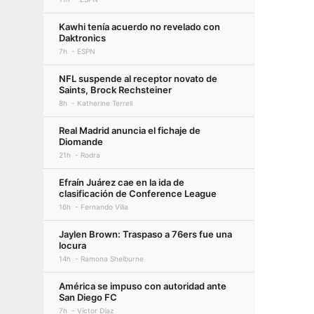
Kawhi tenía acuerdo no revelado con
Daktronics
7h
ESPN
NFL suspende al receptor novato de
Saints, Brock Rechsteiner
8h
Katherine Terrell
Real Madrid anuncia el fichaje de
Diomande
21h
Rodra
Efraín Juárez cae en la ida de
clasificación de Conference League
16h
Fernando Villa
Jaylen Brown: Traspaso a 76ers fue una
locura
14h
Ramona Shelburne
América se impuso con autoridad ante
San Diego FC
7h
Víctor Díaz