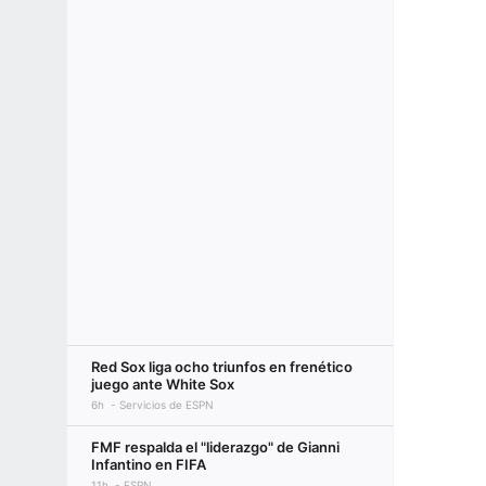
Red Sox liga ocho triunfos en frenético
juego ante White Sox
6h
Servicios de ESPN
FMF respalda el "liderazgo" de Gianni
Infantino en FIFA
11h
ESPN