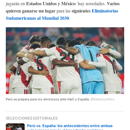
Estados Unidos y México
Varios
jugarán en
: hay novedades.
quieren ganarse un lugar
siguientes
Eliminatorias
para las
Sudamericanas al Mundial 2030
.
Perú se prepara para los amistosos ante Haití y España.
@SeleccionPeru
SELECCIONES EDITORIALES
Perú vs. España: los antecedentes entre ambas