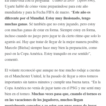
En entrevista con el programa
“Último al arco” (Sport 890)
,
Ugarte habló de cómo viene preparándose para este año
Este año es
mundialista y para la Fecha FIFA de marzo. “
diferente por el Mundial. Estoy muy ilusionado, tengo
muchas ganas
. Sé también que no estoy jugando, pero estoy
con muchas ganas de estar en forma. Siempre estoy en forma,
incluso cuando no juego pero jugar te da cierto ritmo que solo lo
agarrás así. Hay que tratar de llegar de la mejor manera posible.
Marcelo [Bielsa] siempre hace muy bien la preparación, como
pasó en la Copa América. Estoy tranquilo en ese sentido”,
comentó.
El volante reconoció que aunque no trae mucho rodaje a cuestas
en el Manchester United, le ha pasado de llegar a otros torneos
importantes sin tantos minutos y cumplir una buena tarea. “En la
Copa América no venía de jugar tanto en el PSG y me sentí muy
Muchas veces pasa que, cuando el torneo es
bien en el torneo.
en las vacaciones de los jugadores, muchos llegan
mentalmente cansados y yo estoy con unas ganas de jugar