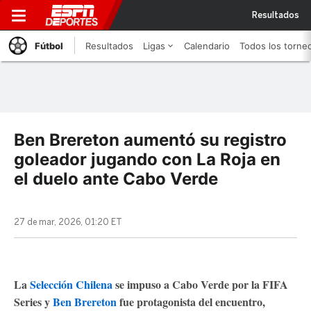
Resultados
Fútbol
Resultados
Ligas
Calendario
Todos los torne
Ben Brereton aumentó su registro
goleador jugando con La Roja en
el duelo ante Cabo Verde
27 de mar, 2026, 01:20 ET
La
Selección Chilena
se impuso a Cabo Verde
por la FIFA
Series y
Ben Brereton
fue protagonista del encuentro,