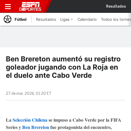
Resultados
Fútbol
Resultados
Ligas
Calendario
Todos los torne
Ben Brereton aumentó su registro
goleador jugando con La Roja en
el duelo ante Cabo Verde
27 de mar, 2026, 01:20 ET
La
Selección Chilena
se impuso a Cabo Verde
por la FIFA
Series y
Ben Brereton
fue protagonista del encuentro,