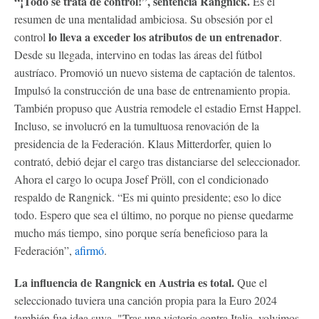
“¡Todo se trata de control!”, sentencia Rangnick.
Es el
resumen de una mentalidad ambiciosa. Su obsesión por el
lo lleva a exceder los atributos de un entrenador
control
.
Desde su llegada, intervino en todas las áreas del fútbol
austríaco. Promovió un nuevo sistema de captación de talentos.
Impulsó la construcción de una base de entrenamiento propia.
También propuso que Austria remodele el estadio Ernst Happel.
Incluso, se involucró en la tumultuosa renovación de la
presidencia de la Federación. Klaus Mitterdorfer, quien lo
contrató, debió dejar el cargo tras distanciarse del seleccionador.
Ahora el cargo lo ocupa Josef Pröll, con el condicionado
respaldo de Rangnick. “Es mi quinto presidente; eso lo dice
todo. Espero que sea el último, no porque no piense quedarme
mucho más tiempo, sino porque sería beneficioso para la
Federación”,
afirmó
.
La influencia de Rangnick en Austria es total.
Que el
seleccionado tuviera una canción propia para la Euro 2024
también fue idea suya. "Tras una victoria contra Italia, volvimos