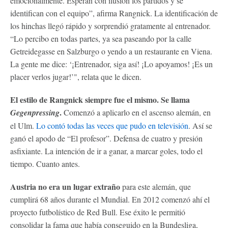
emocionalmente. Esperan con ilusión los partidos y se
identifican con el equipo”, afirma Rangnick. La identificación de
los hinchas llegó rápido y sorprendió gratamente al entrenador.
“Lo percibo en todas partes, ya sea paseando por la calle
Getreidegasse en Salzburgo o yendo a un restaurante en Viena.
La gente me dice: ‘¡Entrenador, siga así! ¡Lo apoyamos! ¡Es un
placer verlos jugar!’", relata que le dicen.
El estilo de Rangnick siempre fue el mismo. Se llama
.
Gegenpressing
Comenzó a aplicarlo en el ascenso alemán, en
el Ulm.
Lo contó todas las veces que pudo en televisión
. Así se
ganó el apodo de “El profesor”. Defensa de cuatro y presión
asfixiante. La intención de ir a ganar, a marcar goles, todo el
tiempo. Cuanto antes.
Austria no era un lugar extraño
para este alemán, que
cumplirá 68 años durante el Mundial. En 2012 comenzó ahí el
proyecto futbolístico de Red Bull. Ese éxito le permitió
consolidar la fama que había conseguido en la Bundesliga,