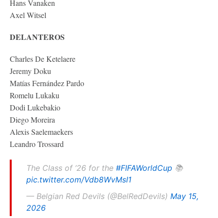
Hans Vanaken
Axel Witsel
DELANTEROS
Charles De Ketelaere
Jeremy Doku
Matías Fernández Pardo
Romelu Lukaku
Dodi Lukebakio
Diego Moreira
Alexis Saelemaekers
Leandro Trossard
The Class of ’26 for the
#FIFAWorldCup
📚
pic.twitter.com/Vdb8WvMsI1
— Belgian Red Devils (@BelRedDevils)
May 15,
2026