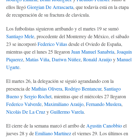
ellos llegó
Giorgian De Arrascaeta
, que todavía está en la etapa
de recuperación de su fractura de clavícula.
Los futbolistas siguieron arribando y el martes 19 se sumó
Santiago Mele
, procedente del Monterrey de México, el sábado
23 se incorporó
Federico Viñas
desde el Oviedo de España,
mientras que el lunes 25 llegaron
Juan Manuel Sanabria
,
Joaquín
Piquerez
,
Matías Viña
,
Dariwn Núñez
,
Ronald Araújo
y
Manuel
Ugarte
.
El martes 26, la delegación se siguió agrandando con la
presencia de
Mathías Olivera
,
Rodrigo Bentancur
,
Santiago
Bueno
y
Sergio Rochet
, mientras que el miércoles 27 llegaron
Federico Valverde
,
Maximiliano Araújo
,
Fernando Muslera
,
Nicolás De La Cruz
y
Guillermo Varela
.
El cierre de la semana marcó el arribo de
Agustín Canobbio
el
jueves 28 y de
Emiliano Martínez
el viernes 29. Los últimos en