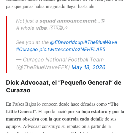
país que jamás había imaginado llegar hasta ahí.
Not just a 𝙨𝙦𝙪𝙖𝙙 𝙖𝙣𝙣𝙤𝙪𝙣𝙘𝙚𝙢𝙚𝙣𝙩...🌎
A whole 𝘃𝗶𝗯𝗲. 🇨🇼🎬🎶
See you at the
@fifaworldcup
!
#TheBlueWave
#Curaçao
pic.twitter.com/ozNEHFLAE5
— Curaçao National Football Team
(@TheBlueWaveFFK)
May 18, 2026
Dick Advocaat, el “Pequeño General” de
Curazao
“The
En Países Bajos lo conocen desde hace décadas como
Little General
or su baja estatura y por la
”. El apodo nació p
manera obsesiva con la que controla cada detalle
de sus
equipos. Advocaat construyó su reputación a partir de la