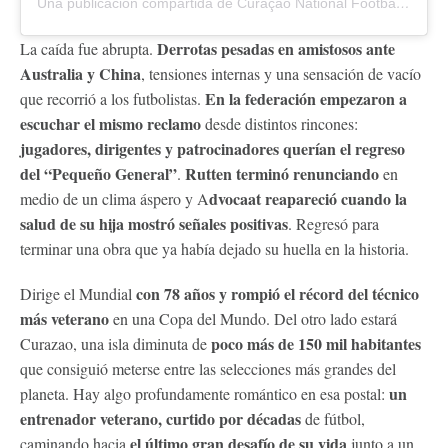
Una publicación compartida de Curaçao National Football Team (@thebluewaveffk)
Derrotas pesadas en amistosos ante
La caída fue abrupta.
Australia y China
, tensiones internas y una sensación de vacío
En la federación empezaron a
que recorrió a los futbolistas.
escuchar el mismo reclamo
desde distintos rincones:
jugadores, dirigentes y patrocinadores querían el regreso
del “Pequeño General”
Rutten terminó renunciando
.
en
dvocaat reapareció cuando la
medio de un clima áspero y A
salud de su hija mostró señales positivas
. Regresó para
terminar una obra que ya había dejado su huella en la historia.
con 78 años y rompió el récord del técnico
Dirige el Mundial
más veterano
en una Copa del Mundo. Del otro lado estará
poco más de 150 mil habitantes
Curazao, una isla diminuta de
que consiguió meterse entre las selecciones más grandes del
un
planeta. Hay algo profundamente romántico en esa postal:
entrenador veterano, curtido por décadas
de fútbol,
el último gran desafío de su vida
caminando hacia
junto a un