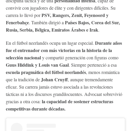
personalidad intensa
disciplina táctica y de una
, capaz de
convivir con jugadores de élite y con dirigentes difíciles. Su
PSV, Rangers, Zenit, Feyenoord y
carrera lo llevó por
Fenerbahçe
Países Bajos, Corea del Sur,
. También dirigió a
Rusia, Serbia, Bélgica, Emiratos Árabes e Irak
.
Durante años
En el fútbol neerlandés ocupa un lugar especial.
fue el entrenador con más victorias en la historia de la
selección nacional
y compartió generación con figuras como
Guus Hiddink y Louis van Gaal
. Siempre perteneció a esa
escuela pragmática del fútbol neerlandés
, menos romántica
Johan Cruyff
que la tradición de
, aunque tremendamente
eficaz. Su carrera jamás estuvo asociada a las revoluciones
tácticas ni a los discursos grandilocuentes. Advocaat sobrevivió
la capacidad de sostener estructuras
gracias a otra cosa:
competitivas durante décadas.