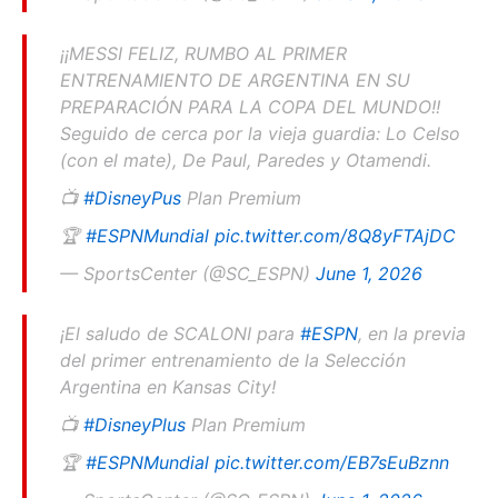
¡¡MESSI FELIZ, RUMBO AL PRIMER
ENTRENAMIENTO DE ARGENTINA EN SU
PREPARACIÓN PARA LA COPA DEL MUNDO!!
Seguido de cerca por la vieja guardia: Lo Celso
(con el mate), De Paul, Paredes y Otamendi.
📺
#DisneyPus
Plan Premium
🏆
#ESPNMundial
pic.twitter.com/8Q8yFTAjDC
— SportsCenter (@SC_ESPN)
June 1, 2026
¡El saludo de SCALONI para
#ESPN
, en la previa
del primer entrenamiento de la Selección
Argentina en Kansas City!
📺
#DisneyPlus
Plan Premium
🏆
#ESPNMundial
pic.twitter.com/EB7sEuBznn