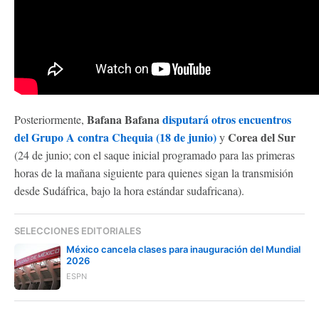
Bafana Bafana
disputará otros encuentros
Posteriormente,
del Grupo A contra Chequia (18 de junio)
Corea del Sur
y
(24 de junio; con el saque inicial programado para las primeras
horas de la mañana siguiente para quienes sigan la transmisión
desde Sudáfrica, bajo la hora estándar sudafricana).
SELECCIONES EDITORIALES
México cancela clases para inauguración del Mundial
2026
ESPN