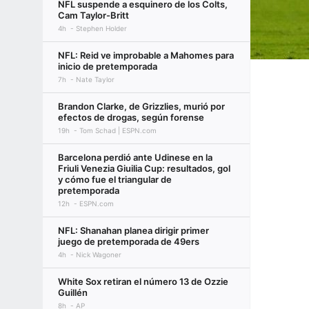
NFL suspende a esquinero de los Colts,
Cam Taylor-Britt
4h
Stephen Holder
NFL: Reid ve improbable a Mahomes para
inicio de pretemporada
7h
Nate Taylor
Brandon Clarke, de Grizzlies, murió por
efectos de drogas, según forense
19h
Tom Schad | ESPN.com
Barcelona perdió ante Udinese en la
Friuli Venezia Giuilia Cup: resultados, gol
y cómo fue el triangular de
pretemporada
12h
ESPN.com
NFL: Shanahan planea dirigir primer
juego de pretemporada de 49ers
4h
Nick Wagoner
White Sox retiran el número 13 de Ozzie
Guillén
8h
AP