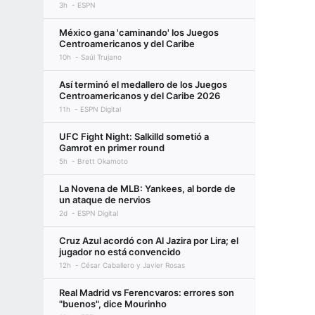
3h
ESPN
México gana 'caminando' los Juegos
Centroamericanos y del Caribe
10h
Saúl Trujano
Así terminó el medallero de los Juegos
Centroamericanos y del Caribe 2026
11h
ESPN Digital
UFC Fight Night: Salkilld sometió a
Gamrot en primer round
5h
Brett Okamoto
La Novena de MLB: Yankees, al borde de
un ataque de nervios
2d
ESPN Digital
Cruz Azul acordó con Al Jazira por Lira; el
jugador no está convencido
12h
César Caballero y Javier Rosas
Real Madrid vs Ferencvaros: errores son
"buenos", dice Mourinho