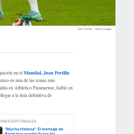
Juan Portilla - Getty Images
Mundial
,
Juan Portilla
ipación en el
renzo en una de las zonas más
lita en Athletico Paranaense, habló en
egar a la lista definitiva de
ONES EDITORIALES
"Mucha tristeza": El mensaje de
Borré tras quedar fuera del