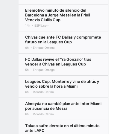
El emotivo minuto de silencio del
Barcelona a Jorge Messi en la Friuli
Venezia Giuilia Cup
14h
ESPN.com
Chivas cae ante FC Dallas y compromete
futuro en la Leagues Cup
6h
Enrique Ortega
FC Dallas revive el "Ya Gonzalo" tras
vencer a Chivas en Leagues Cup
5h
Enrique Ortega
Leagues Cup: Monterrey vino de atrás y
venció sobre la hora a Miami
6h
Ricardo Cariño
Almeyda no cambió plan ante Inter Miami
por ausencia de Messi
6h
Ricardo Cariño
Toluca sufre derrota en el último minuto
ante LAFC