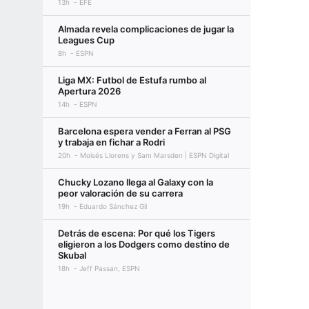
13h
EFE
Almada revela complicaciones de jugar la
Leagues Cup
8h
ESPN
Liga MX: Futbol de Estufa rumbo al
Apertura 2026
14h
ESPN
Barcelona espera vender a Ferran al PSG
y trabaja en fichar a Rodri
20h
Moisés Llorens y Sam Marsden | ESPN Digital
Chucky Lozano llega al Galaxy con la
peor valoración de su carrera
19h
Eduardo Sánchez Gil
Detrás de escena: Por qué los Tigers
eligieron a los Dodgers como destino de
Skubal
18h
Jeff Passan, ESPN