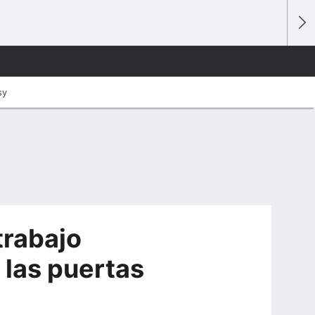
sy
 trabajo
 las puertas