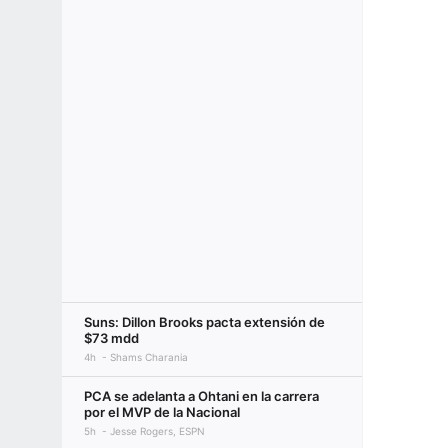
Suns: Dillon Brooks pacta extensión de
$73 mdd
4h
Shams Charania
PCA se adelanta a Ohtani en la carrera
por el MVP de la Nacional
5h
Jesse Rogers, ESPN