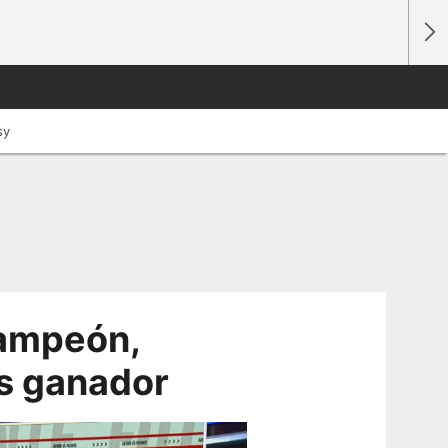
sy
campeón,
os ganador