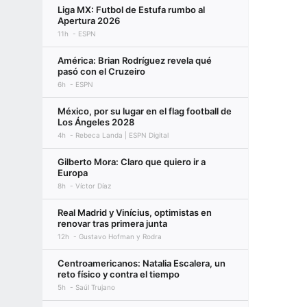
Liga MX: Futbol de Estufa rumbo al
Apertura 2026
11h
ESPN
América: Brian Rodríguez revela qué
pasó con el Cruzeiro
6h
ESPN
México, por su lugar en el flag football de
Los Ángeles 2028
4h
Rebeca Landa | ESPN Digital
Gilberto Mora: Claro que quiero ir a
Europa
8h
Víctor Díaz
Real Madrid y Vinícius, optimistas en
renovar tras primera junta
12h
Gustavo Hofman y Rodra
Centroamericanos: Natalia Escalera, un
reto físico y contra el tiempo
5h
Saúl Trujano