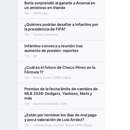
Betis sorprendió al ganarle a Arsenal en
un amistoso en Irlanda
10h
ESPN.com
¿Quiénes podrían desafiar a Infantino por
la presidencia de FIFA?
11h
Connor O'Halloran
Infantino convoca a reunión tras
aumento de presión: reportes
17h
PA
¿Cuál es el futuro de Checo Pérez en la
Fórmula 1?
12h
Raudy Durán | ESPN Digital
Premios de la fecha límite de cambios de
MLB 2026: Dodgers, Yankees, Mets y
más
13h
David Schoenfield, ESPN
¿Están por terminar los días de mal pago
y poca valoración de Luis Arráez?
12h
Enrique Rojas, Escritor Senior ESPN Digital