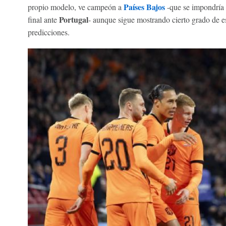
Países Bajos
propio modelo, ve campeón a
-que se impondría 
Portugal
final ante
- aunque sigue mostrando cierto grado de e
predicciones.