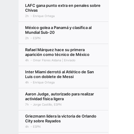
LAFC gana punto extra en penales sobre
Chivas
2h
Enrique Ortega
México golea a Panamá y clasifica al
Mundial Sub-20
2h
ESPN
Rafael Márquez hace su primera
aparición como técnico de México
4h
Omar Flores Aldana | Enviado
Inter Miami derrotó al Atlético de San
Luis con doblete de Messi
4h
Enrique Ortega
Aaron Judge, autorizado para realizar
actividad física ligera
7h
Jorge Castillo, ESPN
Griezmann lidera la victoria de Orlando
City sobre Rayados
4h
ESPN