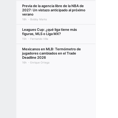
Previa de la agencia libre de la NBA de
2027: Un vistazo anticipado al próximo
verano
18h
Bobby Marks
Leagues Cup: ¿qué liga tiene más
figuras, MLS o Liga MX?
15h
Fernando Villa
Mexicanos en MLB: Termómetro de
jugadores cambiados en el Trade
Deadline 2026
16h
Enrique Ortega