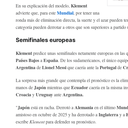
Klement
En su explicación del modelo,
Mundial
advierte que, para este
, por tener una
ronda más de eliminación directa, la suerte y el azar pueden 
categoría pueden derrotar a otros que son superiores a partido 
Semifinales europeas
Klement
predice unas semifinales netamente europeas en las 
Países Bajos
España
a
. De los sudamericanos, el único equipo
Argentina
Lionel Messi
Portugal
Cri
de
que caería ante la
de
La sorpresa más grande que contempla el pronóstico es la eli
Japón
Ecuador
manos de
mientras que
caería en la misma in
Croacia
Uruguay
Argentina.
y
ante
Japón
Alemania
Mund
"
está en racha. Derrotó a
en el último
Inglaterra
E
amistoso en octubre de 2025 y ha derrotado a
y a
escribe
Klement
para defender su pronóstico.