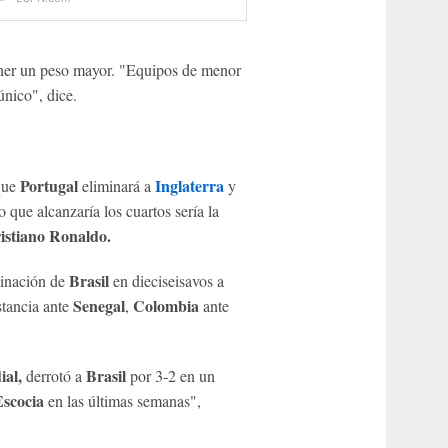
tener un peso mayor. "Equipos de menor
único", dice.
Portugal
Inglaterra
que
eliminará a
y
 que alcanzaría los cuartos sería la
stiano Ronaldo.
Brasil
minación de
en dieciseisavos a
Senegal
Colombia
stancia ante
,
ante
ial,
Brasil
derrotó a
por 3-2 en un
scocia
en las últimas semanas",