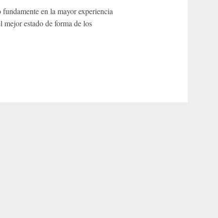
lo fundamente en la mayor experiencia
l mejor estado de forma de los
r Privacy Choices
Contact Us
Disney Ad Sales Site
Work for ESPN
NY (467369) (NY). Call 888-789-7777/visit ccpg.org (CT), or visit
draftkings.com/sportsbook. On behalf of Boot Hill Casino (KS). Pass-thru of per