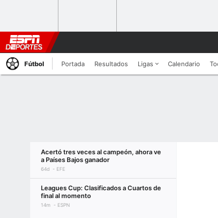
Fútbol
Portada
Resultados
Ligas
Calendario
To
Acertó tres veces al campeón, ahora ve
a Países Bajos ganador
64d
EFE
Leagues Cup: Clasificados a Cuartos de
final al momento
14m
ESPN