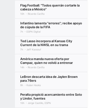
Flag Football: "Todos querrán cortarle la
cabeza a México"
10h
Ricardo Cariño
Infantino lamenta "errores"; recibe apoyo
de cúpula de la FIFA
7h
ESPN Digital
Ted Lasso incorpora al Kansas City
Current de la NWSL en su trama
7h
Jeff Kassouf
América manda nueva oferta por
Campaz, quien no volvió a entrenar
14h
Ricardo Cariño
LeBron descarta idea de Jaylen Brown
para 76ers
9h
Kalan Hooks
Peralta propició acercamiento entre Soto
y Lindor, fuentes
10h
Jorge Castillo, ESPN