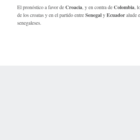
Croacia
Colombia
El pronóstico a favor de
, y en contra de
, 
Senegal
Ecuador
de los croatas y en el partido entre
y
alude e
senegaleses.
 Online Privacy Policy
Interest-Based Ads
About Nielsen Measurement
You
Corrections
7-5050 or visit gamblinghelplinema.org (MA). Call 877-8-HOPENY/text HOPE
es. (18+ DC/KY/NH/PR/WY). Void in ONT. Eligibility restrictions apply. Terms: 
wager tax may apply in IL.
Copyright: © 2026 ESPN Enterprises, LLC. All rights reserved.