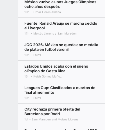
México vuelve a unos Juegos Olímpicos
ocho años después
10h
Omar Flores Aldana
Fuente: Ronald Araujo se marcha cedido
al Liverpool
17h
Moisés Llorens y Sam Marsden
JCC 2026: México se queda con medalla
de plata en futbol varonil
10h
ESPN
Estados Unidos acaba con el sueño
olímpico de Costa Rica
15h
Keish Gómez Muñoz
Leagues Cup: Clasificados a cuartos de
final al momento
10h
ESPN
City rechaza primera oferta del
Barcelona por Rodri
1d
Sam Marsden and Moisés Llorens