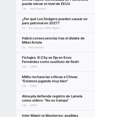
puede elevar el nivel de EEUU
13h
Jeff Kassouf
¿Por qué Los Dodgers pueden causar un
paro patronal en 2027?
1d
Eric Gómez, ESPN Digital
Habrá consecuencias tras el dislate de
Mikel Arriola
2d
Rafa Ramos
Fichajes: El City se fija en Enzo
Fernández como sustituto de Rodri
23h
ESPN
Milito rechaza las críticas a Chivas:
"Estamos jugando muy bien"
14h
ESPN
Almeyda defiende registro de Lamela
como utilero: "No es trampa"
14h
ESPN
Inter Miami vs Monterrey: posibles