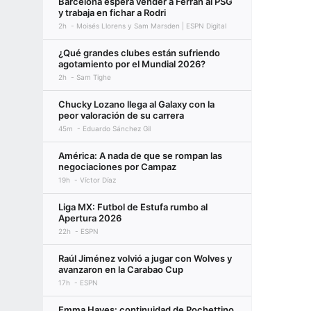
Barcelona espera vender a Ferran al PSG
y trabaja en fichar a Rodri
2h
Moisés Llorens y Sam Marsden | ESPN Digital
¿Qué grandes clubes están sufriendo
agotamiento por el Mundial 2026?
2h
Sam Tighe
Chucky Lozano llega al Galaxy con la
peor valoración de su carrera
45m
Eduardo Sánchez Gil
América: A nada de que se rompan las
negociaciones por Campaz
19h
Víctor Díaz
Liga MX: Futbol de Estufa rumbo al
Apertura 2026
22h
ESPN
Raúl Jiménez volvió a jugar con Wolves y
avanzaron en la Carabao Cup
17h
ESPN
Emma Hayes: continuidad de Pochettino