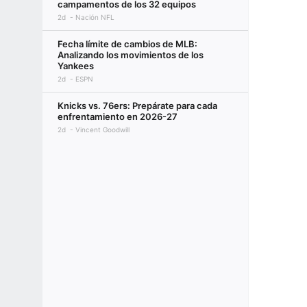
campamentos de los 32 equipos
2d
Nación NFL
Fecha límite de cambios de MLB:
Analizando los movimientos de los
Yankees
2d
ESPN
Knicks vs. 76ers: Prepárate para cada
enfrentamiento en 2026-27
2d
Vincent Goodwill