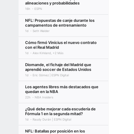
alineaciones y probabilidades
16h
ESPN
NFL: Propuestas de canje durante los
campamentos de entrenamiento
1d
Seth Walder
Cómo firmó Vinícius el nuevo contrato
con el Real Madrid
1d
Alex Kirkland, +2 Más
Diomande, el fichaje del Madrid que
aprendió soccer de Estados Unidos
1d
Eric Gómez | ESPN Digital
Los agentes libres más destacados que
quedan en la NBA
22h
NBA Insiders
¿Qué debe mejorar cada escudería de
Fórmula 1 en la segunda mitad?
1d
Raudy Durán | ESPN Digital
NFL: Batallas por posición en los