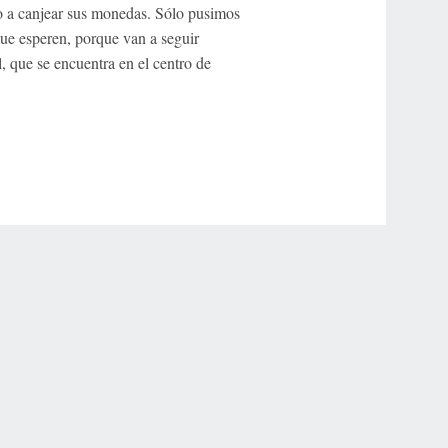
 a canjear sus monedas. Sólo pusimos
que esperen, porque van a seguir
, que se encuentra en el centro de
r Privacy Choices
Contact Us
Disney Ad Sales Site
Work for ESPN
NY (467369) (NY). Call 888-789-7777/visit ccpg.org (CT), or visit
draftkings.com/sportsbook. On behalf of Boot Hill Casino (KS). Pass-thru of per