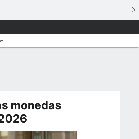
sy
las monedas
 2026