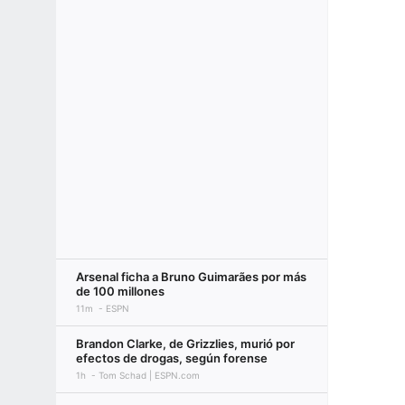
Arsenal ficha a Bruno Guimarães por más
de 100 millones
11m
ESPN
Brandon Clarke, de Grizzlies, murió por
efectos de drogas, según forense
1h
Tom Schad | ESPN.com