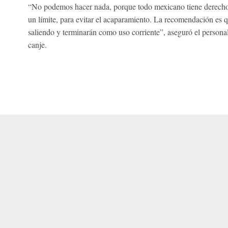
“No podemos hacer nada, porque todo mexicano tiene derecho
un límite, para evitar el acaparamiento. La recomendación es 
saliendo y terminarán como uso corriente”, aseguró el personal
canje.
 Online Privacy Policy
Interest-Based Ads
About Nielsen Measurement
You
Corrections
7-5050 or visit gamblinghelplinema.org (MA). Call 877-8-HOPENY/text HOPE
es. (18+ DC/KY/NH/PR/WY). Void in ONT. Eligibility restrictions apply. Terms: 
wager tax may apply in IL.
Copyright: © 2026 ESPN Enterprises, LLC. All rights reserved.