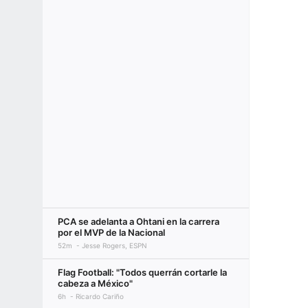
PCA se adelanta a Ohtani en la carrera
por el MVP de la Nacional
52m
Jesse Rogers, ESPN
Flag Football: "Todos querrán cortarle la
cabeza a México"
6h
Ricardo Cariño