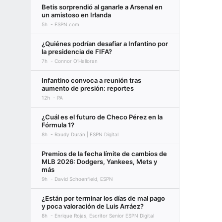
Betis sorprendió al ganarle a Arsenal en
un amistoso en Irlanda
5h
ESPN.com
¿Quiénes podrían desafiar a Infantino por
la presidencia de FIFA?
7h
Connor O'Halloran
Infantino convoca a reunión tras
aumento de presión: reportes
12h
PA
¿Cuál es el futuro de Checo Pérez en la
Fórmula 1?
8h
Raudy Durán | ESPN Digital
Premios de la fecha límite de cambios de
MLB 2026: Dodgers, Yankees, Mets y
más
9h
David Schoenfield, ESPN
¿Están por terminar los días de mal pago
y poca valoración de Luis Arráez?
8h
Enrique Rojas, Escritor Senior ESPN Digital