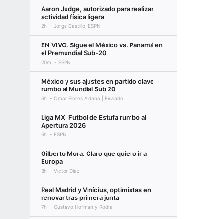
Aaron Judge, autorizado para realizar
actividad física ligera
2h
Jorge Castillo, ESPN
EN VIVO: Sigue el México vs. Panamá en
el Premundial Sub-20
20m
ESPN
México y sus ajustes en partido clave
rumbo al Mundial Sub 20
6h
Omar Flores Aldana | Enviado
Liga MX: Futbol de Estufa rumbo al
Apertura 2026
6h
ESPN
Gilberto Mora: Claro que quiero ir a
Europa
3h
Víctor Díaz
Real Madrid y Vinícius, optimistas en
renovar tras primera junta
7h
Gustavo Hofman y Rodra