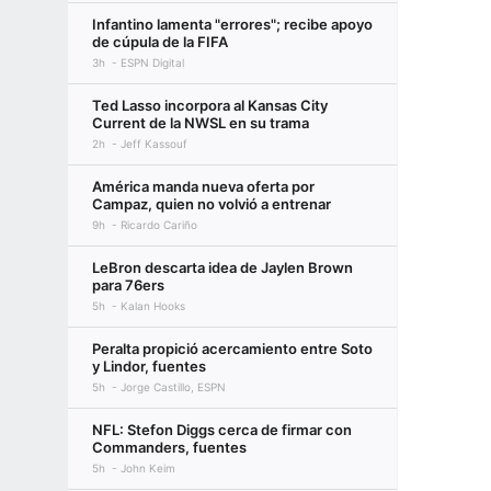
Infantino lamenta "errores"; recibe apoyo
de cúpula de la FIFA
3h
ESPN Digital
Ted Lasso incorpora al Kansas City
Current de la NWSL en su trama
2h
Jeff Kassouf
América manda nueva oferta por
Campaz, quien no volvió a entrenar
9h
Ricardo Cariño
LeBron descarta idea de Jaylen Brown
para 76ers
5h
Kalan Hooks
Peralta propició acercamiento entre Soto
y Lindor, fuentes
5h
Jorge Castillo, ESPN
NFL: Stefon Diggs cerca de firmar con
Commanders, fuentes
5h
John Keim