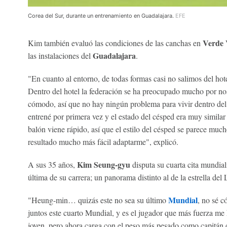
Corea del Sur, durante un entrenamiento en Guadalajara.
EFE
Verde 
Kim también evaluó las condiciones de las canchas en
Guadalajara
las instalaciones del
.
"En cuanto al entorno, de todas formas casi no salimos del hot
Dentro del hotel la federación se ha preocupado mucho por no
cómodo, así que no hay ningún problema para vivir dentro del 
entrené por primera vez y el estado del césped era muy similar 
balón viene rápido, así que el estilo del césped se parece mu
resultado mucho más fácil adaptarme", explicó.
Kim Seung-gyu
A sus 35 años,
disputa su cuarta cita mundiali
última de su carrera; un panorama distinto al de la estrella de
Mundial
"Heung-min… quizás este no sea su último
, no sé c
juntos este cuarto Mundial, y es el jugador que más fuerza me
joven, pero ahora carga con el peso más pesado como capitán d