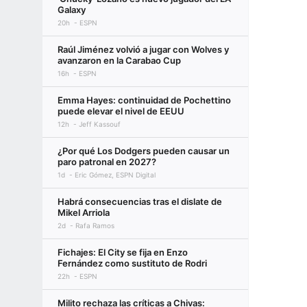
Galaxy
20h
ESPN
Raúl Jiménez volvió a jugar con Wolves y
avanzaron en la Carabao Cup
16h
ESPN
Emma Hayes: continuidad de Pochettino
puede elevar el nivel de EEUU
12h
Jeff Kassouf
¿Por qué Los Dodgers pueden causar un
paro patronal en 2027?
1d
Eric Gómez, ESPN Digital
Habrá consecuencias tras el dislate de
Mikel Arriola
2d
Rafa Ramos
Fichajes: El City se fija en Enzo
Fernández como sustituto de Rodri
22h
ESPN
Milito rechaza las críticas a Chivas: