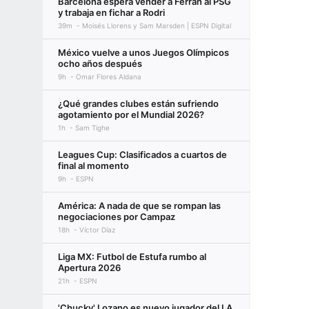
Barcelona espera vender a Ferran al PSG
y trabaja en fichar a Rodri
39m
Moisés Llorens y Sam Marsden | ESPN Digital
México vuelve a unos Juegos Olímpicos
ocho años después
9h
Omar Flores Aldana
¿Qué grandes clubes están sufriendo
agotamiento por el Mundial 2026?
1h
Sam Tighe
Leagues Cup: Clasificados a cuartos de
final al momento
9h
ESPN
América: A nada de que se rompan las
negociaciones por Campaz
18h
Víctor Díaz
Liga MX: Futbol de Estufa rumbo al
Apertura 2026
21h
ESPN
'Chucky' Lozano es nuevo jugador del LA