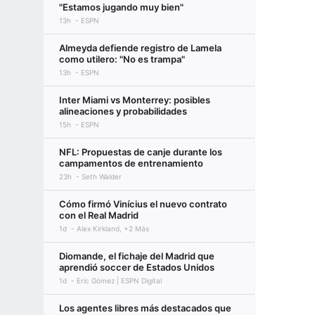
"Estamos jugando muy bien"
13h
ESPN
Almeyda defiende registro de Lamela
como utilero: "No es trampa"
13h
ESPN
Inter Miami vs Monterrey: posibles
alineaciones y probabilidades
15h
ESPN
NFL: Propuestas de canje durante los
campamentos de entrenamiento
23h
Seth Walder
Cómo firmó Vinícius el nuevo contrato
con el Real Madrid
1d
Alex Kirkland, +2 Más
Diomande, el fichaje del Madrid que
aprendió soccer de Estados Unidos
1d
Eric Gómez | ESPN Digital
Los agentes libres más destacados que