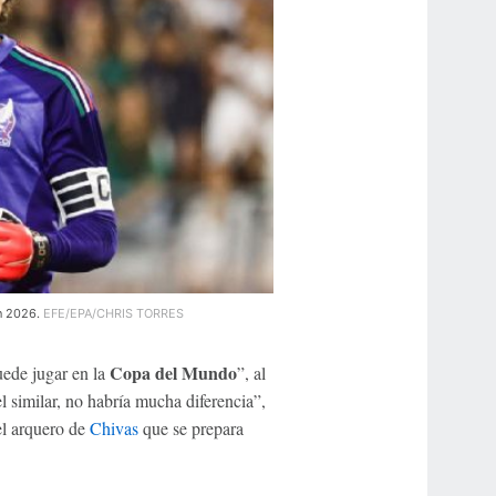
n 2026.
EFE/EPA/CHRIS TORRES
Copa del Mundo
uede jugar en la
”, al
l similar, no habría mucha diferencia”,
el arquero de
Chivas
que se prepara