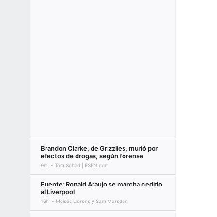
Brandon Clarke, de Grizzlies, murió por
efectos de drogas, según forense
9m
Tom Schad | ESPN.com
Fuente: Ronald Araujo se marcha cedido
al Liverpool
16h
Moisés Llorens y Sam Marsden