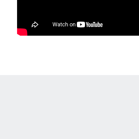
 Online Privacy Policy
Interest-Based Ads
About Nielsen Measurement
You
Corrections
7-5050 or visit gamblinghelplinema.org (MA). Call 877-8-HOPENY/text HOPE
es. (18+ DC/KY/NH/PR/WY). Void in ONT. Eligibility restrictions apply. Terms: 
wager tax may apply in IL.
Copyright: © 2026 ESPN Enterprises, LLC. All rights reserved.