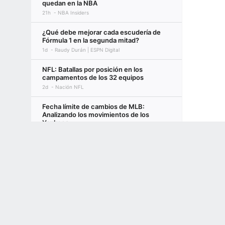
quedan en la NBA
21h
NBA Insiders
¿Qué debe mejorar cada escudería de
Fórmula 1 en la segunda mitad?
1d
Raudy Durán | ESPN Digital
NFL: Batallas por posición en los
campamentos de los 32 equipos
2d
Nación NFL
Fecha límite de cambios de MLB:
Analizando los movimientos de los
Yankees
2d
ESPN
Terms of Use
Privacy Policy
Your US State Privacy Rights
Children's
Knicks vs. 76ers: Prepárate para cada
GAMBLING PROBLEM? CALL 1-800-GAMBLER or 1-800-MY-RESET, (800) 32
enfrentamiento en 2026-27
www.mdgamblinghelp.org (MD), 1-800-981-0023 (PR). 21+ and present in most stat
2d
Vincent Goodwill