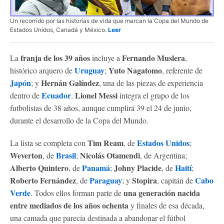
Un recorrido por las historias de vida que marcan la Copa del Mundo de
Estados Unidos, Canadá y México.
Leer
franja de los 39 años
Fernando Muslera
La
incluye a
,
Uruguay
Yuto Nagatomo
histórico arquero de
;
, referente de
Japón
Hernán Galíndez
; y
, una de las piezas de experiencia
Ecuador
Lionel Messi
dentro de
.
integra el grupo de los
futbolistas de 38 años, aunque cumplirá 39 el 24 de junio,
durante el desarrollo de la Copa del Mundo.
Tim Ream
Estados Unidos
La lista se completa con
, de
;
Weverton
Brasil
Nicolás Otamendi
, de
;
, de Argentina;
Alberto Quintero
Panamá
Johny Placide
Haití
, de
;
, de
;
Roberto Fernández
Paraguay
Stopira
Cabo
, de
; y
, capitán de
Verde
una generación nacida
. Todos ellos forman parte de
entre mediados de los años ochenta
y finales de esa década,
una camada que parecía destinada a abandonar el fútbol