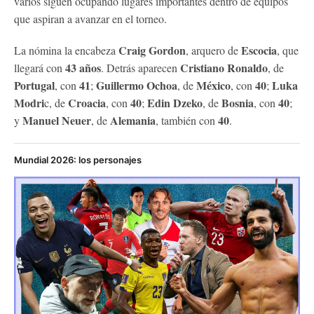
varios siguen ocupando lugares importantes dentro de equipos
que aspiran a avanzar en el torneo.
Craig Gordon
Escocia
La nómina la encabeza
, arquero de
, que
43 años
Cristiano Ronaldo
llegará con
. Detrás aparecen
, de
Portugal
41
Guillermo Ochoa
México
40
Luka
, con
;
, de
, con
;
Modri
Croacia
40
Edin Dzeko
Bosnia
40
c, de
, con
;
, de
, con
;
Manuel Neuer
Alemania
40
y
, de
, también con
.
Mundial 2026: los personajes