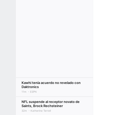
Kawhi tenía acuerdo no revelado con
Daktronics
11m
ESPN
NFL suspende al receptor novato de
Saints, Brock Rechsteiner
32m
Katherine Terrell