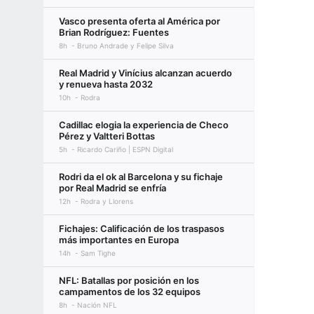
Vasco presenta oferta al América por
Brian Rodríguez: Fuentes
8h
Bruno Andrade y Felipe Silva
Real Madrid y Vinícius alcanzan acuerdo
y renueva hasta 2032
10h
Rodra
Cadillac elogia la experiencia de Checo
Pérez y Valtteri Bottas
5h
Ricardo Cariño | ESPN Digital
Rodri da el ok al Barcelona y su fichaje
por Real Madrid se enfría
12h
Rodra y Llorens
Fichajes: Calificación de los traspasos
más importantes en Europa
14h
Sam Tighe
NFL: Batallas por posición en los
campamentos de los 32 equipos
8h
Nación NFL