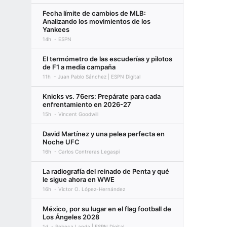
Fecha límite de cambios de MLB:
Analizando los movimientos de los
Yankees
14h
ESPN
El termómetro de las escuderías y pilotos
de F1 a media campaña
11h
Juan Pablo Sánchez | ESPN Digital
Knicks vs. 76ers: Prepárate para cada
enfrentamiento en 2026-27
15h
Vincent Goodwill
David Martínez y una pelea perfecta en
Noche UFC
16h
Carlos Contreras Legaspi
La radiografía del reinado de Penta y qué
le sigue ahora en WWE
16h
Víctor O. López-Hernández
México, por su lugar en el flag football de
Los Ángeles 2028
1d
Rebeca Landa | ESPN Digital