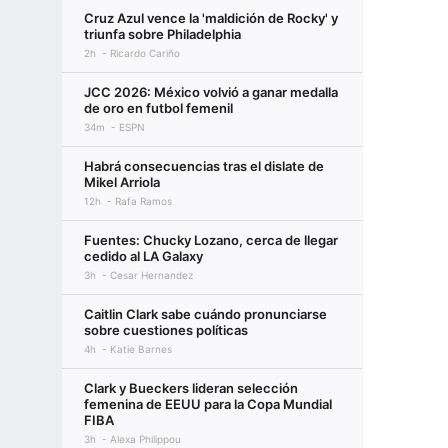
Cruz Azul vence la 'maldición de Rocky' y
triunfa sobre Philadelphia
2h
Ricardo Cariño
JCC 2026: México volvió a ganar medalla
de oro en futbol femenil
34m
ESPN
Habrá consecuencias tras el dislate de
Mikel Arriola
12h
Rafa Ramos
Fuentes: Chucky Lozano, cerca de llegar
cedido al LA Galaxy
3h
Cesar Hernandez
Caitlin Clark sabe cuándo pronunciarse
sobre cuestiones políticas
4h
Katie Barnes
Clark y Bueckers lideran selección
femenina de EEUU para la Copa Mundial
FIBA
3h
Alexa Philippou