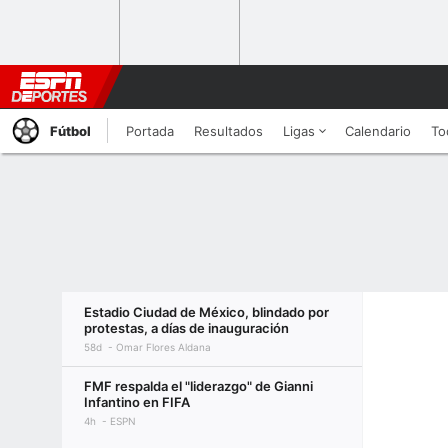
Fútbol
Portada
Resultados
Ligas
Calendario
To
Estadio Ciudad de México, blindado por
protestas, a días de inauguración
58d
Omar Flores Aldana
FMF respalda el "liderazgo" de Gianni
Infantino en FIFA
4h
ESPN