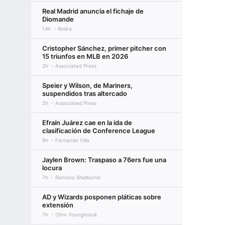
Real Madrid anuncia el fichaje de
Diomande
14h
Rodra
Cristopher Sánchez, primer pitcher con
15 triunfos en MLB en 2026
2h
Associated Press
Speier y Wilson, de Mariners,
suspendidos tras altercado
2h
Associated Press
Efraín Juárez cae en la ida de
clasificación de Conference League
8h
Fernando Villa
Jaylen Brown: Traspaso a 76ers fue una
locura
7h
Ramona Shelburne
AD y Wizards posponen pláticas sobre
extensión
7h
Ohm Youngmisuk