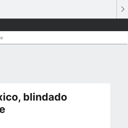
sy
ico, blindado
de