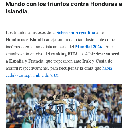
Mundo con los triunfos contra Honduras e
Islandia.
Selección Argentina
Los triunfos amistosos de la
ante
Honduras
Islandia
e
arrojaron un dato tan ilusionante como
Mundial 2026
incómodo en la inmediata antesala del
. En la
ranking FIFA
superó
actualización en vivo del
, la Albiceleste
a España y Francia
Irak
Costa de
, que tropezaron ante
y
Marfil
recuperar la cima
respectivamente, para
que
había
cedido en septiembre de 2025
.