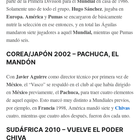
Mundial
parte de la Primera División para el
en casa de 1986.
Hugo Sánchez
Solamente uno de todo el grupo,
, jugaba en
Europa. América
Pumas
y
se encargaron de básicamente
nutrir la selección en ese entonces, y en total las Águilas
Mundial,
mandaron siete jugadores a aquél
mientras que Pumas
mandó seis.
COREA/JAPÓN 2002 – PACHUCA, EL
MANDÓN
Javier Aguirre
Con
como director técnico por primera vez de
México
, el “Vasco” se respaldó en el club al que había dirigido
México
Pachuca,
en
previamente, el
para traer cuatro elementos
de aquel equipo. Esto marcó muy distinto a Mundiales previos,
Francia
Chivas
por ejemplo, en
1998, América mandó siete y
cuatro, mientras que cuatro años después, fueron dos cada uno.
SUDÁFRICA 2010 – VUELVE EL PODER
CHIVA