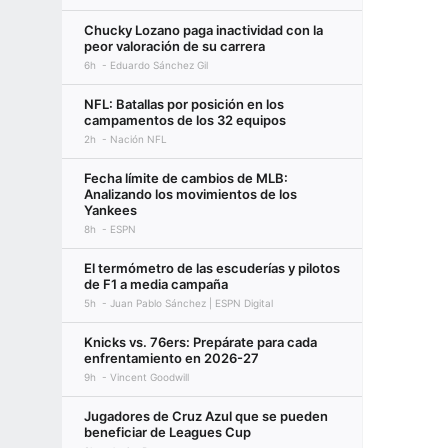
Chucky Lozano paga inactividad con la
peor valoración de su carrera
6h
Eduardo Sánchez Gil
NFL: Batallas por posición en los
campamentos de los 32 equipos
2h
Nación NFL
Fecha límite de cambios de MLB:
Analizando los movimientos de los
Yankees
8h
ESPN
El termómetro de las escuderías y pilotos
de F1 a media campaña
5h
Juan Pablo Sánchez | ESPN Digital
Knicks vs. 76ers: Prepárate para cada
enfrentamiento en 2026-27
9h
Vincent Goodwill
Jugadores de Cruz Azul que se pueden
beneficiar de Leagues Cup