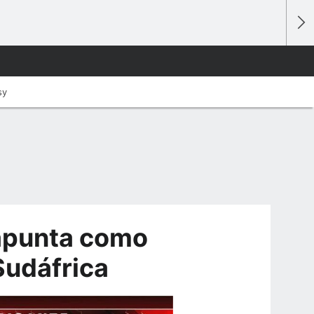
sy
 apunta como
 Sudáfrica