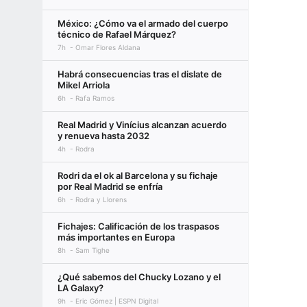
México: ¿Cómo va el armado del cuerpo
técnico de Rafael Márquez?
7h
Omar Flores Aldana
Habrá consecuencias tras el dislate de
Mikel Arriola
6h
Rafa Ramos
Real Madrid y Vinícius alcanzan acuerdo
y renueva hasta 2032
4h
Rodra
Rodri da el ok al Barcelona y su fichaje
por Real Madrid se enfría
6h
Rodra y Llorens
Fichajes: Calificación de los traspasos
más importantes en Europa
8h
Sam Tighe
¿Qué sabemos del Chucky Lozano y el
LA Galaxy?
9h
Eric Gómez | ESPN Digital