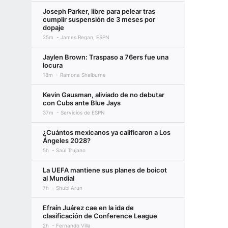
Joseph Parker, libre para pelear tras
cumplir suspensión de 3 meses por
dopaje
25m
James Regan, ESPN
Jaylen Brown: Traspaso a 76ers fue una
locura
18m
Ramona Shelburne
Kevin Gausman, aliviado de no debutar
con Cubs ante Blue Jays
37m
Servicios de ESPN
¿Cuántos mexicanos ya calificaron a Los
Ángeles 2028?
5h
Saúl Trujano
La UEFA mantiene sus planes de boicot
al Mundial
7h
Shubi Arun
Efraín Juárez cae en la ida de
clasificación de Conference League
2h
Fernando Villa