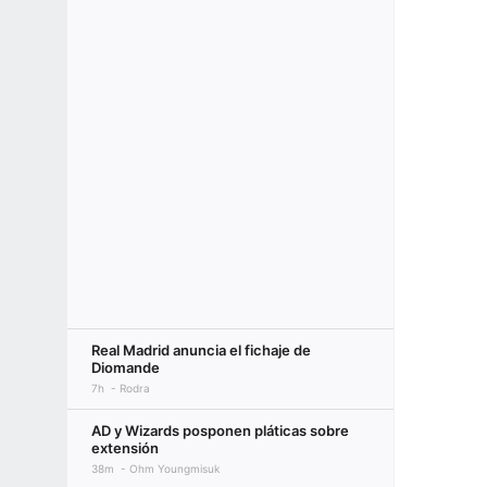
Real Madrid anuncia el fichaje de
Diomande
7h
Rodra
AD y Wizards posponen pláticas sobre
extensión
38m
Ohm Youngmisuk