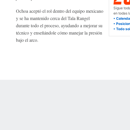
Sigue toda
Ochoa aceptó el rol dentro del equipo mexicano
en todas 
y se ha mantenido cerca del Tala Rangel
• Calenda
• Posicio
durante todo el proceso, ayudando a mejorar su
• Todo so
técnico y enseñándole cómo manejar la presión
bajo el arco.
 Online Privacy Policy
Interest-Based Ads
About Nielsen Measurement
You
Corrections
7-5050 or visit gamblinghelplinema.org (MA). Call 877-8-HOPENY/text HOPE
es. (18+ DC/KY/NH/PR/WY). Void in ONT. Eligibility restrictions apply. Terms: 
wager tax may apply in IL.
Copyright: © 2026 ESPN Enterprises, LLC. All rights reserved.