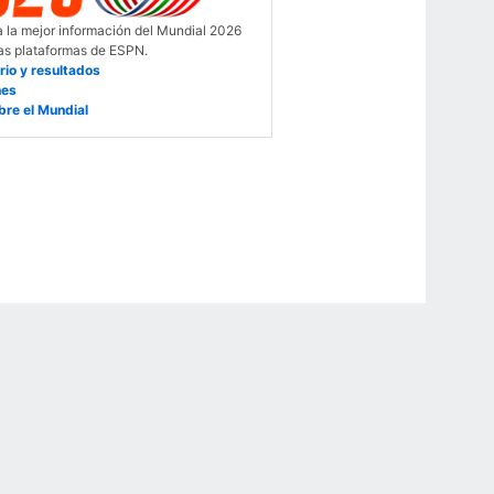
 la mejor información del Mundial 2026
las plataformas de ESPN.
rio y resultados
nes
bre el Mundial
r Privacy Choices
Contact Us
Disney Ad Sales Site
Work for ESPN
NY (467369) (NY). Call 888-789-7777/visit ccpg.org (CT), or visit
draftkings.com/sportsbook. On behalf of Boot Hill Casino (KS). Pass-thru of per