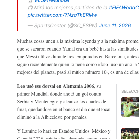
🏆
#ESPNMundial
📺 Mirá los mejores partidos de la
#FIFAWorld
pic.twitter.com/7NzqTkERMw
— SportsCenter (@SC_ESPN)
June 11, 2026
Muchas cosas unen a la máxima leyenda y a la máxima promesa
que se sacaron cuando Yamal era un bebé hasta las similitudes e
que Messi utilizó durante tres temporadas en Barcelona, antes
siguió recientemente quien lo tiene como ídolo -usó un año la 
mejores del planeta, pasó al mítico número 10-, es una de ellas
Leo usó ese dorsal en Alemania 2006
, su
SELECCI
primer Mundial, donde anotó un gol contra
Serbia y Montenegro y alcanzó los cuartos de
final, quedándose en el banco el día que el local
eliminó a la Albiceleste por penales.
Y Lamine lo hará en Estados Unidos, México y
Canadá 2026, veinte años después, aunque esto