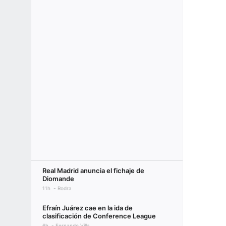
Real Madrid anuncia el fichaje de
Diomande
11h
Rodra
Efraín Juárez cae en la ida de
clasificación de Conference League
6h
Fernando Villa