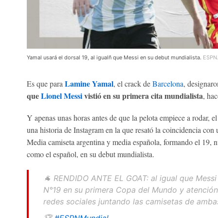
Yamal usará el dorsal 19, al igualñ que Messi en su debut mundialista.
ESPN
Lamine Yamal
Es que para
, el crack de
Barcelona
, designar
que
Lionel Messi
vistió en su primera cita mundialista
, ha
Y apenas unas horas antes de que la pelota empiece a rodar, el 
una historia de Instagram en la que resató la coincidencia co
Media camiseta argentina y media española, formando el 19, n
como el español, en su debut mundialista.
🐐 RENDIDO ANTE EL GOAT: al igual que Messi 
N°19 en su primera Copa del Mundo y atención 
redes sociales juntando las camisetas de amba