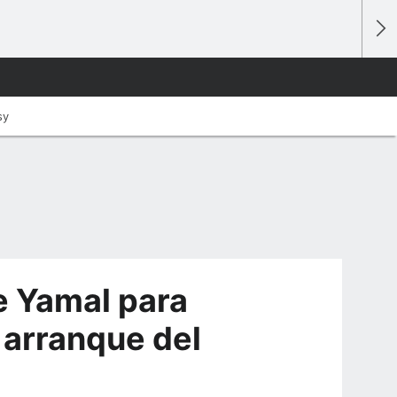
sy
e Yamal para
 arranque del