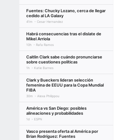
Fuentes: Chucky Lozano, cerca de llegar
cedido al LA Galaxy
41m
Cesar Hernandez
Habrá consecuencias tras el dislate de
Mikel Arriola
10h
Rafa Ramos
Caitlin Clark sabe cuándo pronunciarse
sobre cuestiones políticas
1h
Katie Barnes
Clark y Bueckers lideran selección
femenina de EEUU para la Copa Mundial
FIBA
30m
Alexa Philippou
América vs San Diego: posibles
alineaciones y probabilidades
1d
ESPN
Vasco presenta oferta al América por
Brian Rodríguez: Fuentes