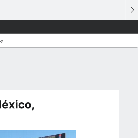
sy
éxico,