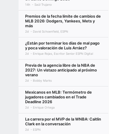
14h
Saúl Trujano
Premios de la fecha límite de cambios de
MLB 2026: Dodgers, Yankees, Mets y
más
2d
David Schoenfield, ESPN
¿Están por terminar los días de mal pago
y poca valoración de Luis Arráez?
2d
Enrique Rojas, Escritor Senior ESPN Digital
Previa de la agencia libre de la NBA de
2027: Un vistazo anticipado al próximo
verano
2d
Bobby Marks
Mexicanos en MLB: Termómetro de
jugadores cambiados en el Trade
Deadline 2026
2d
Enrique Ortega
La carrera por el MVP de la WNBA: Caitlin
Clark en la conversación
2d
ESPN