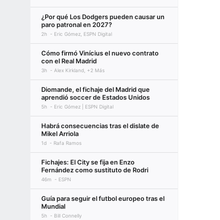
¿Por qué Los Dodgers pueden causar un
paro patronal en 2027?
2h
Eric Gómez, ESPN Digital
Cómo firmó Vinícius el nuevo contrato
con el Real Madrid
3h
Alex Kirkland, +2 Más
Diomande, el fichaje del Madrid que
aprendió soccer de Estados Unidos
5h
Eric Gómez | ESPN Digital
Habrá consecuencias tras el dislate de
Mikel Arriola
1d
Rafa Ramos
Fichajes: El City se fija en Enzo
Fernández como sustituto de Rodri
46m
ESPN
Guía para seguir el futbol europeo tras el
Mundial
5h
Bill Connelly