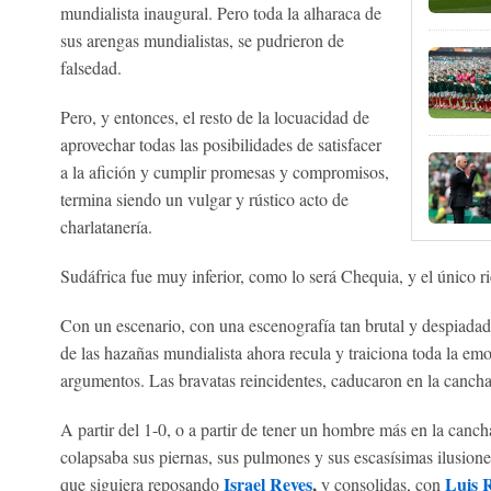
mundialista inaugural. Pero toda la alharaca de
sus arengas mundialistas, se pudrieron de
falsedad.
Pero, y entonces, el resto de la locuacidad de
aprovechar todas las posibilidades de satisfacer
a la afición y cumplir promesas y compromisos,
termina siendo un vulgar y rústico acto de
charlatanería.
Sudáfrica fue muy inferior, como lo será Chequia, y el único r
Con un escenario, con una escenografía tan brutal y despiadada
de las hazañas mundialista ahora recula y traiciona toda la em
argumentos. Las bravatas reincidentes, caducaron en la cancha
A partir del 1-0, o a partir de tener un hombre más en la canc
colapsaba sus piernas, sus pulmones y sus escasísimas ilusione
Israel Reyes
,
Luis 
que siguiera reposando
y consolidas, con