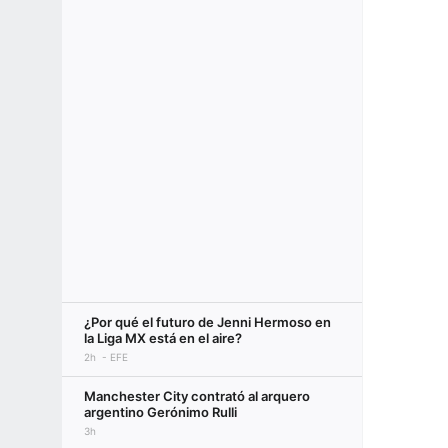
¿Por qué el futuro de Jenni Hermoso en
la Liga MX está en el aire?
2h
EFE
Manchester City contrató al arquero
argentino Gerónimo Rulli
3h