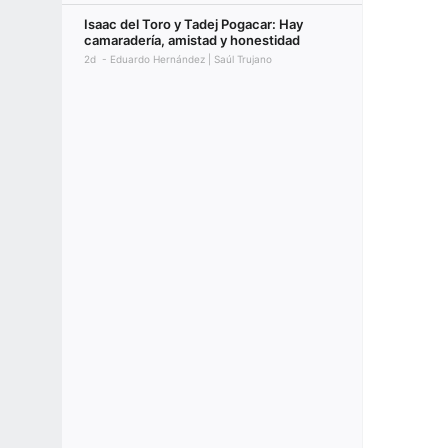
Isaac del Toro y Tadej Pogacar: Hay
camaradería, amistad y honestidad
2d
Eduardo Hernández | Saúl Trujano