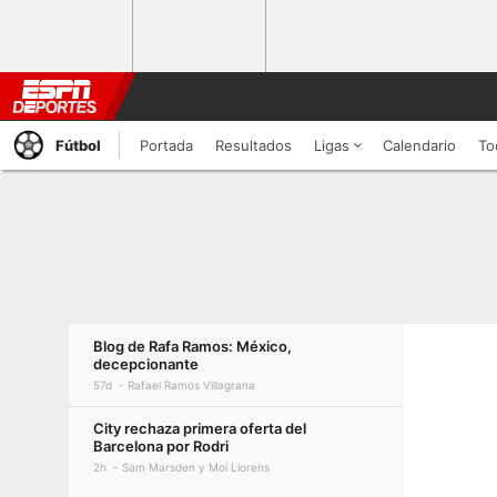
Fútbol
Portada
Resultados
Ligas
Calendario
To
Blog de Rafa Ramos: México,
decepcionante
57d
Rafael Ramos Villagrana
City rechaza primera oferta del
Barcelona por Rodri
2h
Sam Marsden y Moi Llorens