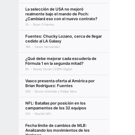
La selección de USA no mejoró
realmente bajo el mando de Poch:
¿Cambiará eso con el nuevo contrato?
2h
Ryan O'Hanlon
Fuentes: Chucky Lozano, cerca de llegar
cedido al LA Galaxy
16h
Cesar Hernandez
¿Qué debe mejorar cada escudería de
Fórmula 1 en la segunda mitad?
5h
Raudy Durán | ESPN Digital
Vasco presenta oferta al América por
Brian Rodríguez: Fuentes
20h
Bruno Andrade y Felipe Silva
NFL: Batallas por posición en los
campamentos de los 32 equipos
21h
Nación NFL
Fecha límite de cambios de MLB:
Analizando los movimientos de los