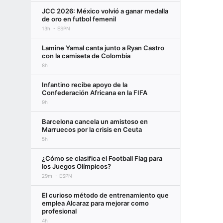
JCC 2026: México volvió a ganar medalla
de oro en futbol femenil
13h
ESPN
Lamine Yamal canta junto a Ryan Castro
con la camiseta de Colombia
8h
Infantino recibe apoyo de la
Confederación Africana en la FIFA
9h
Barcelona cancela un amistoso en
Marruecos por la crisis en Ceuta
5h
¿Cómo se clasifica el Football Flag para
los Juegos Olímpicos?
29m
ESPN
El curioso método de entrenamiento que
emplea Alcaraz para mejorar como
profesional
4h