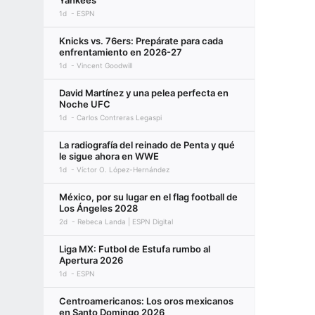
Yankees
1d
ESPN
Knicks vs. 76ers: Prepárate para cada
enfrentamiento en 2026-27
1d
Vincent Goodwill
David Martínez y una pelea perfecta en
Noche UFC
1d
Carlos Contreras Legaspi
La radiografía del reinado de Penta y qué
le sigue ahora en WWE
1d
Víctor O. López-Hernández
México, por su lugar en el flag football de
Los Ángeles 2028
2d
Rebeca Landa | ESPN Digital
Liga MX: Futbol de Estufa rumbo al
Apertura 2026
1d
ESPN
Centroamericanos: Los oros mexicanos
en Santo Domingo 2026