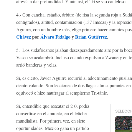
atrevía a dar profundidad. Y aún así, el Tri se vio cauteloso.
4.- Con cancha, estadio, árbitro (de risa la segunda roja a Sud
centígrados), altitud, contaminación (137 Imecas) y la represión
Aguirre, con un hombre más, elige primero hacer cambios pos
Chávez
por
Álvaro Fidalgo
y
Brian Gutiérrez
.
5.- Los sudafricanos jalaban desesperadamente aire por la boc
Vasco se acalambró. Incluso cuando expulsan a Zwane y en tot
arrió banderas y velas.
Sí, es cierto, Javier Aguirre recurrió al adoctrinamiento pusi
ciento volando. Son lecciones de dos llagas aún supurantes e
equivocó e hizo naufragar al sempiterno Tri-tánic.
Sí, entendible que rescatar el 2-0, podía
SELECCI
convertirse en el amuleto, en el fetiche
mundialista. Por primera vez, en siete
oportunidades, México gana un partido