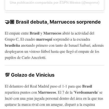
Una publicación compartida por ESPN México (@espnmx)
🤝🏼
Brasil
debuta,
Marruecos
sorprende
Brasil
Marruecos
El empate entre
y
abrió la actividad del
marroquí
Grupo C, El cuadro
sorprendió a la escuadra
brasileña
anotando primero con tanto de Ismael Saibari, además
desplegaron un vistoso fútbol hasta que llegó el empate de los
pupilos de Carlo Ancelotti.
💯 Golazo de Vinicius
Brasil
El delantero del Real Madrid puso el 1-1 para que
Marruecos
Verdeamarela
repartiera puntos con
. El 7 de la '
' se
lució con una gran jugada personal dentro del área en la que tras
quitarse la marca rival con un amague, disparó a la esquina