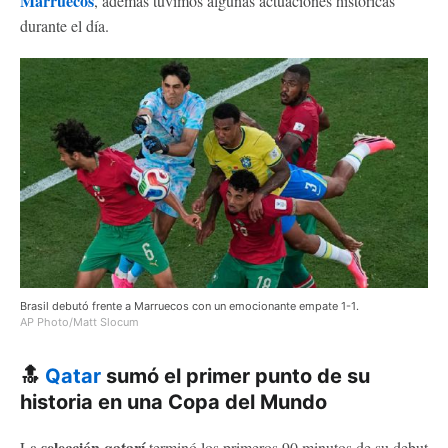
Marruecos
, además tuvimos algunas actuaciones históricas
durante el día.
Brasil debutó frente a Marruecos con un emocionante empate 1-1.
AP Photo/Matt Slocum
🔝
Qatar
sumó el primer punto de su
historia en una Copa del Mundo
selección qatarí
La
terminó los primeros 90 minutos de su debut