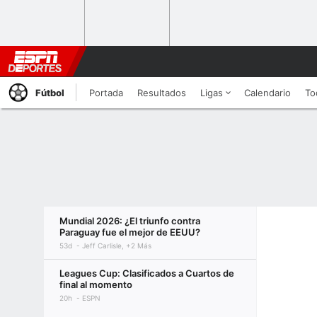
Fútbol
Portada
Resultados
Ligas
Calendario
To
Mundial 2026: ¿El triunfo contra
Paraguay fue el mejor de EEUU?
53d
Jeff Carlisle, +2 Más
Leagues Cup: Clasificados a Cuartos de
final al momento
20h
ESPN