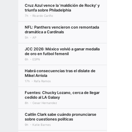
Cruz Azul vence la 'maldición de Rocky' y
triunfa sobre Philadelphia
7h
Ricardo Cariño
NFL: Panthers vencieron con remontada
dramática a Cardinals
5h
AP
JCC 2026: México volvió a ganar medalla
de oro en futbol femenil
6h
ESPN
Habrá consecuencias tras el dislate de
Mikel Arriola
17h
Rafa Ramos
Fuentes: Chucky Lozano, cerca de llegar
cedido al LA Galaxy
8h
Cesar Hernandez
Caitlin Clark sabe cuándo pronunciarse
sobre cuestiones políticas
9h
Katie Barnes