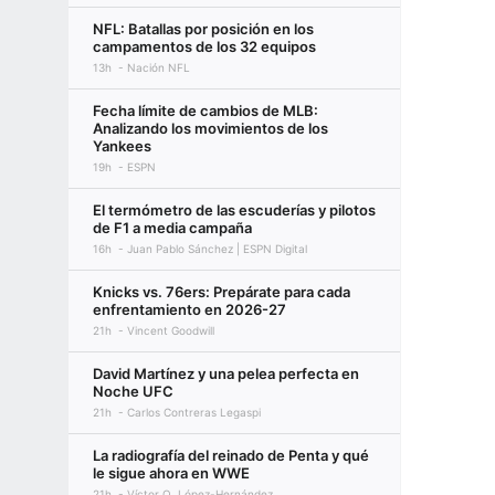
NFL: Batallas por posición en los
campamentos de los 32 equipos
13h
Nación NFL
Fecha límite de cambios de MLB:
Analizando los movimientos de los
Yankees
19h
ESPN
El termómetro de las escuderías y pilotos
de F1 a media campaña
16h
Juan Pablo Sánchez | ESPN Digital
Knicks vs. 76ers: Prepárate para cada
enfrentamiento en 2026-27
21h
Vincent Goodwill
David Martínez y una pelea perfecta en
Noche UFC
21h
Carlos Contreras Legaspi
La radiografía del reinado de Penta y qué
le sigue ahora en WWE
21h
Víctor O. López-Hernández