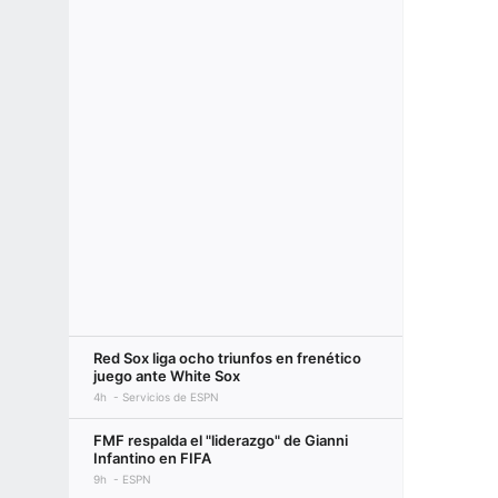
Red Sox liga ocho triunfos en frenético
juego ante White Sox
4h
Servicios de ESPN
FMF respalda el "liderazgo" de Gianni
Infantino en FIFA
9h
ESPN