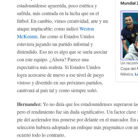
Mundial 
estadounidense aguerrida, poco estética y
sufrida, más centrada en la lucha que en el
fútbol. En cambio, vimos creatividad, arte y un
ataque implacable; como indicó
Weston
McKennie
, fue como si Estados Unidos
estuviera jugando un partido informal y
distendido. Eso no es algo que se suela asociar
con este equipo. ¿Ahora? Parece una
Un recorri
expectativa más realista. Si Estados Unidos
Copa del 
logra acercarse de nuevo a ese nivel de juego
México.
L
vistoso y divertido en sus próximos partidos,
cautivará al país tal y como siempre soñó.
Hernandez:
Yo no diría que los estadounidenses superaron la
pero el rendimiento fue sin duda significativo. Un factor clav
pie del acelerador tras ponerse por delante en el marcador. En 
selección hubiera adoptado un enfoque más pragmático con una
ocurrió todo lo contrario.