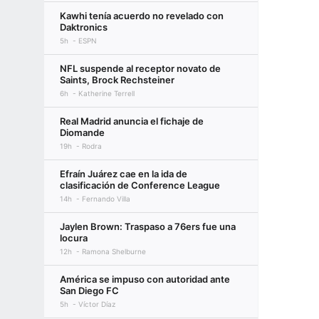
Kawhi tenía acuerdo no revelado con
Daktronics
5h
ESPN
NFL suspende al receptor novato de
Saints, Brock Rechsteiner
6h
Katherine Terrell
Real Madrid anuncia el fichaje de
Diomande
19h
Rodra
Efraín Juárez cae en la ida de
clasificación de Conference League
14h
Fernando Villa
Jaylen Brown: Traspaso a 76ers fue una
locura
12h
Ramona Shelburne
América se impuso con autoridad ante
San Diego FC
5h
Víctor Díaz