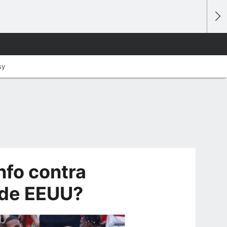
sy
nfo contra
 de EEUU?