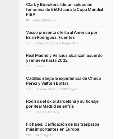
Clark y Bueckers lideran selección
femenina de EEUU para la Copa Mundial
FIBA
8h
Alexa Philippou
Vasco presenta oferta al América por
Brian Rodríguez: Fuentes
13h
Bruno Andrade y Felipe Silva
Real Madrid y Vinícius alcanzan acuerdo
y renueva hasta 2032
15h
Rodra
Cadillac elogia la experiencia de Checo
Pérez y Valtteri Bottas
10h
Ricardo Cariño | ESPN Digital
Rodri da el ok al Barcelona y su fichaje
por Real Madrid se enfría
18h
Rodra y Llorens
Fichajes: Calificación de los traspasos
más importantes en Europa
20h
Sam Tighe