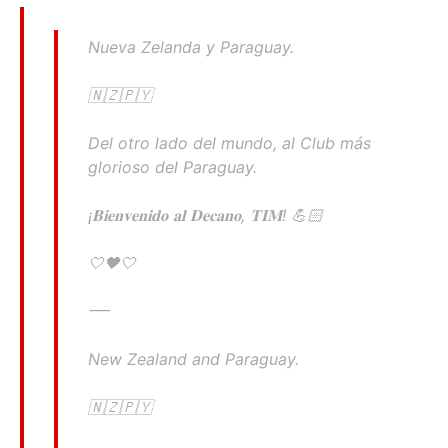
Nueva Zelanda y Paraguay.
🇳🇿🇵🇾
Del otro lado del mundo, al Club más
glorioso del Paraguay.
¡𝐁𝐢𝐞𝐧𝐯𝐞𝐧𝐢𝐝𝐨 𝐚𝐥 𝐃𝐞𝐜𝐚𝐧𝐨, 𝐓𝐈𝐌! 💪🏻
🤍🖤🤍
⸺
New Zealand and Paraguay.
🇳🇿🇵🇾