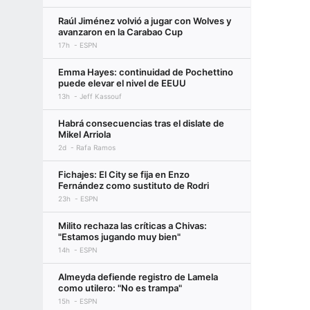
Raúl Jiménez volvió a jugar con Wolves y
avanzaron en la Carabao Cup
17h
ESPN
Emma Hayes: continuidad de Pochettino
puede elevar el nivel de EEUU
13h
Jeff Kassouf
Habrá consecuencias tras el dislate de
Mikel Arriola
2d
Rafa Ramos
Fichajes: El City se fija en Enzo
Fernández como sustituto de Rodri
23h
ESPN
Milito rechaza las críticas a Chivas:
"Estamos jugando muy bien"
14h
ESPN
Almeyda defiende registro de Lamela
como utilero: "No es trampa"
15h
ESPN