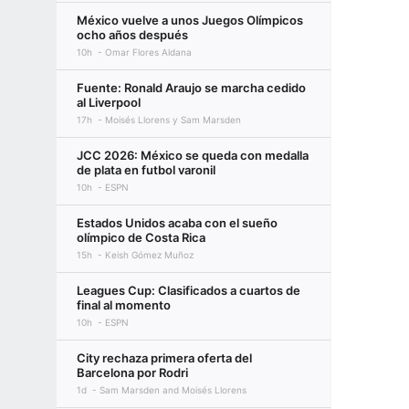
México vuelve a unos Juegos Olímpicos
ocho años después
10h
Omar Flores Aldana
Fuente: Ronald Araujo se marcha cedido
al Liverpool
17h
Moisés Llorens y Sam Marsden
JCC 2026: México se queda con medalla
de plata en futbol varonil
10h
ESPN
Estados Unidos acaba con el sueño
olímpico de Costa Rica
15h
Keish Gómez Muñoz
Leagues Cup: Clasificados a cuartos de
final al momento
10h
ESPN
City rechaza primera oferta del
Barcelona por Rodri
1d
Sam Marsden and Moisés Llorens