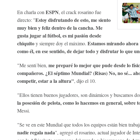
ESPN
En charla con
, el crack rosarino fue
Estoy disfrutando de esto, me siento
directo: "
muy bien y feliz dentro de la cancha. Me
gusta jugar al fútbol, es mi pasión desde
chiquito
Estamos mirando ahora u
y siempre doy el máximo.
como él, en ese sentido, de dejar todo y disfrutar lo que u
me preparé lo mejor que pude desde lo físico
"Me sentí bien,
compañeros.
¿El séptimo Mundial? (Risas) No, no sé... ah
competir, estar a la altura"
, dijo el 10.
"Ellos tienen buenos jugadores, son dinámicos y buscamos dom
la posesión de pelota, como lo hacemos en general, sobre t
Messi.
"Se ve en este Mundial que todos los equipos están bien trabaj
nadie regala nada
", agregó el rosarino, actual jugador de Int