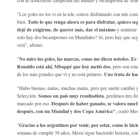
con la Albiceleste campeona del mundo y bicampeona de Amé
"Los goles no los vi en la tele, estuve disfrutando con mis co
Todo lo que venga ahora es para disfrutar, quiero s
bien.
dejé de exigirme, de querer más, dar el máximo
y sentirme 
solo hay dos bicampeones en Mundiales? Sí, pero hay que segui
verá", afirmó.
No miro los goles, las marcas, como me dicen ustedes. Es
"
Ronaldo está ahí, Mbappé que hoy metió dos
, pero son est
Uno trata de ha
de los más grandes que vi y no está primero.
"Hubo buenas, malas, muchas malas, pero por suerte cambió y 
Somos un país muy resultadista
Selección.
, perdimos tres f
Después de haber ganado, se valora much
marcado por eso.
después, con un Mundial y dos Copa América"
, contó Mes
Gracias a los argentinos por venir, por estar, como lo hic
"
semana de cumplir 39 años, Messi sigue haciendo historia, c