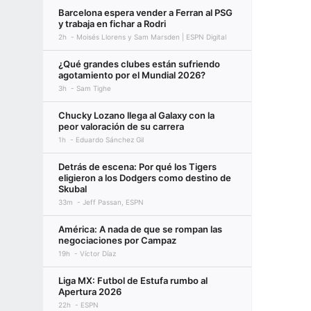
Barcelona espera vender a Ferran al PSG
y trabaja en fichar a Rodri
2h
Moisés Llorens y Sam Marsden | ESPN Digital
¿Qué grandes clubes están sufriendo
agotamiento por el Mundial 2026?
3h
Sam Tighe
Chucky Lozano llega al Galaxy con la
peor valoración de su carrera
1h
Eduardo Sánchez Gil
Detrás de escena: Por qué los Tigers
eligieron a los Dodgers como destino de
Skubal
33m
Jeff Passan, ESPN
América: A nada de que se rompan las
negociaciones por Campaz
19h
Víctor Díaz
Liga MX: Futbol de Estufa rumbo al
Apertura 2026
22h
ESPN