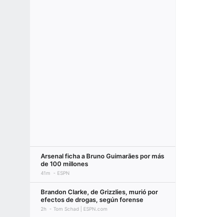
Arsenal ficha a Bruno Guimarães por más
de 100 millones
41m
ESPN
Brandon Clarke, de Grizzlies, murió por
efectos de drogas, según forense
2h
Tom Schad | ESPN.com