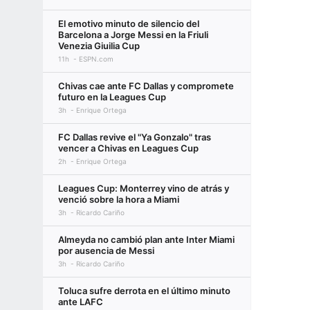
El emotivo minuto de silencio del
Barcelona a Jorge Messi en la Friuli
Venezia Giuilia Cup
11h
ESPN.com
Chivas cae ante FC Dallas y compromete
futuro en la Leagues Cup
3h
Enrique Ortega
FC Dallas revive el "Ya Gonzalo" tras
vencer a Chivas en Leagues Cup
2h
Enrique Ortega
Leagues Cup: Monterrey vino de atrás y
venció sobre la hora a Miami
3h
Ricardo Cariño
Almeyda no cambió plan ante Inter Miami
por ausencia de Messi
3h
Ricardo Cariño
Toluca sufre derrota en el último minuto
ante LAFC