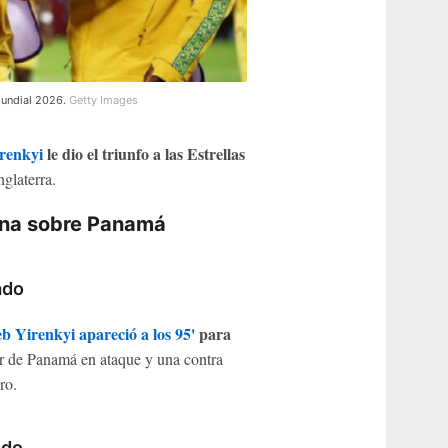
 Mundial 2026.
Getty Images
irenkyi
le dio el triunfo a las Estrellas
glaterra.
hana sobre Panamá
ado
b Yirenkyi apareció a los 95'
para
or de Panamá en ataque y una contra
ro.
ido