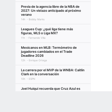
Previa de la agencia libre de la NBA de
2027: Un vistazo anticipado al próximo
verano
14h
Bobby Marks
Leagues Cup: ¿qué liga tiene más
figuras, MLS o Liga MX?
11h
Fernando Villa
Mexicanos en MLB: Termómetro de
jugadores cambiados en el Trade
Deadline 2026
12h
Enrique Ortega
La carrera por el MVP de la WNBA: Caitlin
Clark en la conversación
10h
ESPN
Joel Huiqui recuerda que Cruz Azul es
local donde sea
Terms of Use
Privacy Policy
Your US State Privacy Rights
Children's
3h
Javier Rosas
Cruz Azul vs Philadelphia: posibles
GAMBLING PROBLEM? CALL 1-800-GAMBLER or 1-800-MY-RESET, (800) 32
alineaciones y probabilidades
www.mdgamblinghelp.org (MD), 1-800-981-0023 (PR). 21+ and present in most stat