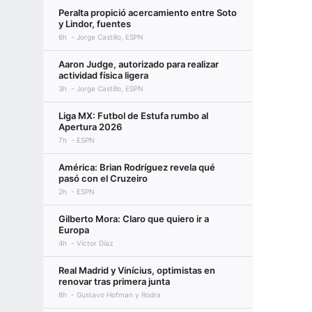
Peralta propició acercamiento entre Soto
y Lindor, fuentes
6h
Jorge Castillo, ESPN
Aaron Judge, autorizado para realizar
actividad física ligera
3h
Jorge Castillo, ESPN
Liga MX: Futbol de Estufa rumbo al
Apertura 2026
7h
ESPN
América: Brian Rodríguez revela qué
pasó con el Cruzeiro
2h
ESPN
Gilberto Mora: Claro que quiero ir a
Europa
4h
Víctor Díaz
Real Madrid y Vinícius, optimistas en
renovar tras primera junta
8h
Gustavo Hofman y Rodra