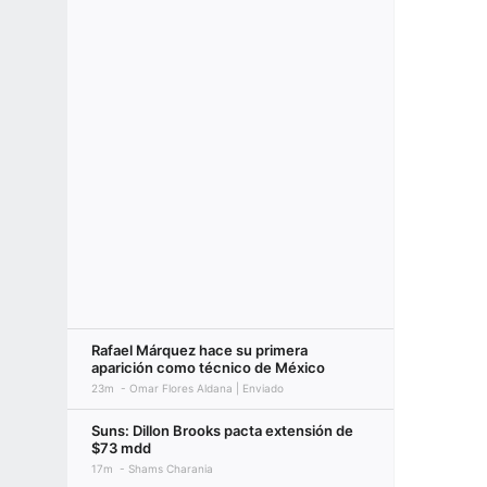
Rafael Márquez hace su primera
aparición como técnico de México
23m
Omar Flores Aldana | Enviado
Suns: Dillon Brooks pacta extensión de
$73 mdd
17m
Shams Charania