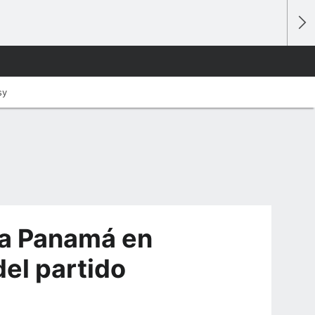
sy
 a Panamá en
del partido