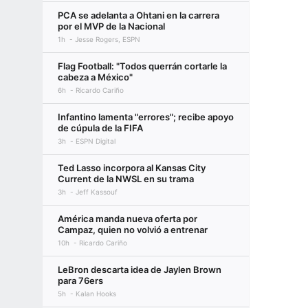
PCA se adelanta a Ohtani en la carrera
por el MVP de la Nacional
1h
Jesse Rogers, ESPN
Flag Football: "Todos querrán cortarle la
cabeza a México"
6h
Ricardo Cariño
Infantino lamenta "errores"; recibe apoyo
de cúpula de la FIFA
3h
ESPN Digital
Ted Lasso incorpora al Kansas City
Current de la NWSL en su trama
3h
Jeff Kassouf
América manda nueva oferta por
Campaz, quien no volvió a entrenar
10h
Ricardo Cariño
LeBron descarta idea de Jaylen Brown
para 76ers
5h
Kalan Hooks