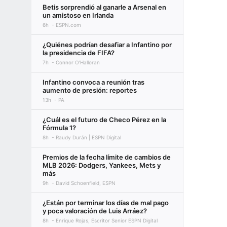
Betis sorprendió al ganarle a Arsenal en
un amistoso en Irlanda
6h
ESPN.com
¿Quiénes podrían desafiar a Infantino por
la presidencia de FIFA?
7h
Connor O'Halloran
Infantino convoca a reunión tras
aumento de presión: reportes
13h
PA
¿Cuál es el futuro de Checo Pérez en la
Fórmula 1?
8h
Raudy Durán | ESPN Digital
Premios de la fecha límite de cambios de
MLB 2026: Dodgers, Yankees, Mets y
más
9h
David Schoenfield, ESPN
¿Están por terminar los días de mal pago
y poca valoración de Luis Arráez?
8h
Enrique Rojas, Escritor Senior ESPN Digital